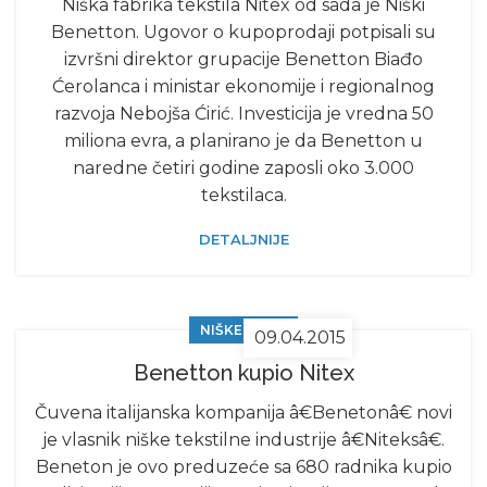
Niška fabrika tekstila Nitex od sada je Niški
Benetton. Ugovor o kupoprodaji potpisali su
izvršni direktor grupacije Benetton Biađo
Ćerolanca i ministar ekonomije i regionalnog
razvoja Nebojša Ćirić. Investicija je vredna 50
miliona evra, a planirano je da Benetton u
naredne četiri godine zaposli oko 3.000
tekstilaca.
DETALJNIJE
NIŠKE VESTI
09.04.2015
Benetton kupio Nitex
Čuvena italijanska kompanija â€Benetonâ€ novi
je vlasnik niške tekstilne industrije â€Niteksâ€.
Beneton je ovo preduzeće sa 680 radnika kupio