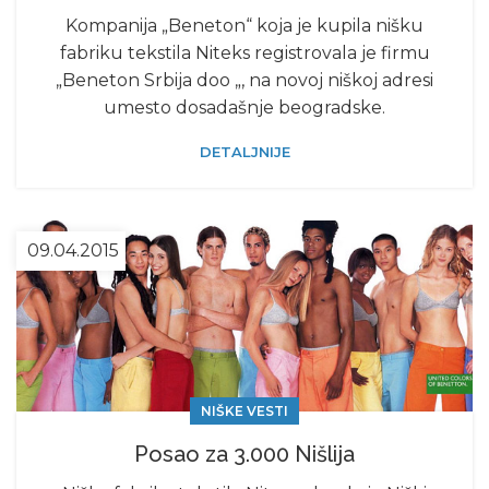
Kompanija „Beneton“ koja je kupila nišku
fabriku tekstila Niteks registrovala je firmu
„Beneton Srbija doo „, na novoj niškoj adresi
umesto dosadašnje beogradske.
DETALJNIJE
09.04.2015
NIŠKE VESTI
Posao za 3.000 Nišlija