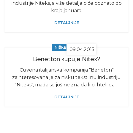
industrije Niteks, a više detalja biće poznato do
kraja januara.
DETALJNIJE
NIŠKE VESTI
09.04.2015
Benetton kupuje Nitex?
Čuvena italijanska kompanija "Beneton"
zainteresovana je za nišku tekstilnu industriju
"Niteks", mada se još ne zna da li bi hteli da ...
DETALJNIJE