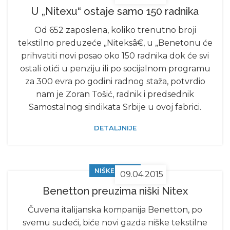
U „Nitexu“ ostaje samo 150 radnika
Od 652 zaposlena, koliko trenutno broji
tekstilno preduzeće „Niteksâ€, u „Benetonu će
prihvatiti novi posao oko 150 radnika dok će svi
ostali otići u penziju ili po socijalnom programu
za 300 evra po godini radnog staža, potvrdio
nam je Zoran Tošić, radnik i predsednik
Samostalnog sindikata Srbije u ovoj fabrici.
DETALJNIJE
NIŠKE VESTI
09.04.2015
Benetton preuzima niški Nitex
Čuvena italijanska kompanija Benetton, po
svemu sudeći, biće novi gazda niške tekstilne