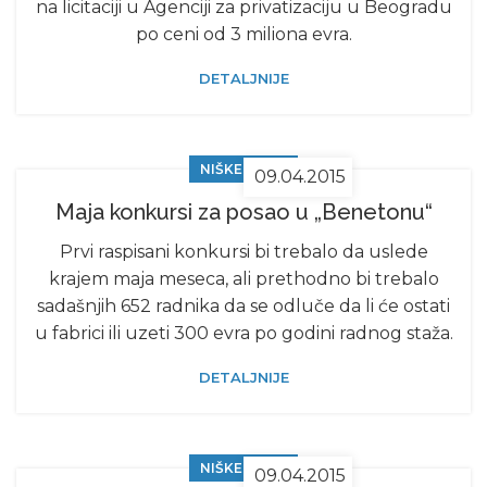
na licitaciji u Agenciji za privatizaciju u Beogradu
po ceni od 3 miliona evra.
DETALJNIJE
NIŠKE VESTI
09.04.2015
Maja konkursi za posao u „Benetonu“
Prvi raspisani konkursi bi trebalo da uslede
krajem maja meseca, ali prethodno bi trebalo
sadašnjih 652 radnika da se odluče da li će ostati
u fabrici ili uzeti 300 evra po godini radnog staža.
DETALJNIJE
NIŠKE VESTI
09.04.2015