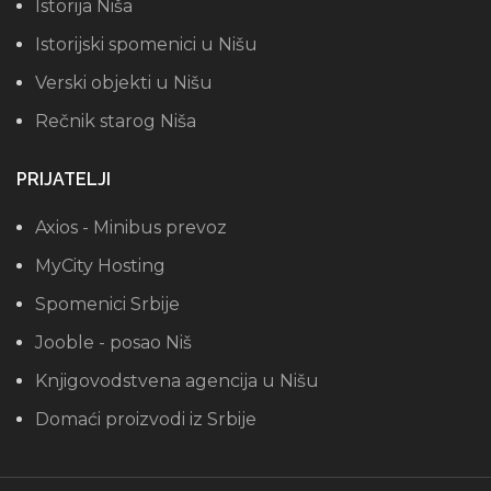
Istorija Niša
Istorijski spomenici u Nišu
Verski objekti u Nišu
Rečnik starog Niša
PRIJATELJI
Axios - Minibus prevoz
MyCity Hosting
Spomenici Srbije
Jooble - posao Niš
Knjigovodstvena agencija u Nišu
Domaći proizvodi iz Srbije