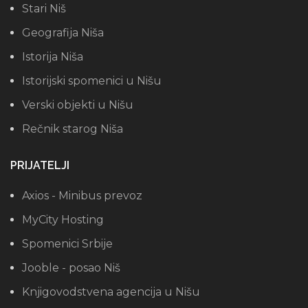
Stari Niš
Geografija Niša
Istorija Niša
Istorijski spomenici u Nišu
Verski objekti u Nišu
Rečnik starog Niša
PRIJATELJI
Axios - Minibus prevoz
MyCity Hosting
Spomenici Srbije
Jooble - posao Niš
Knjigovodstvena agencija u Nišu