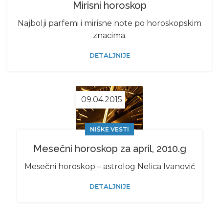
Mirisni horoskop
Najbolji parfemi i mirisne note po horoskopskim
znacima.
DETALJNIJE
09.04.2015
NIŠKE VESTI
Mesečni horoskop za april, 2010.g
Mesečni horoskop – astrolog Nelica Ivanović
DETALJNIJE