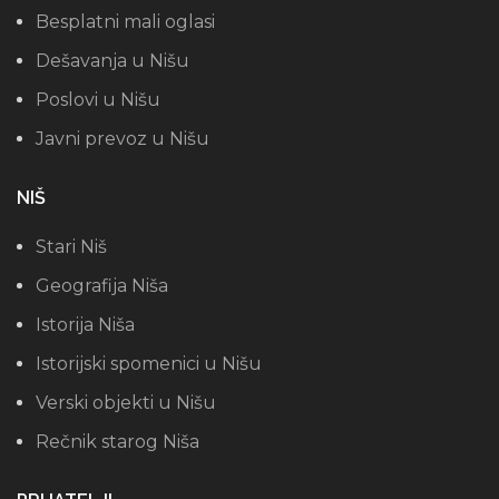
Besplatni mali oglasi
Dešavanja u Nišu
Poslovi u Nišu
Javni prevoz u Nišu
NIŠ
Stari Niš
Geografija Niša
Istorija Niša
Istorijski spomenici u Nišu
Verski objekti u Nišu
Rečnik starog Niša