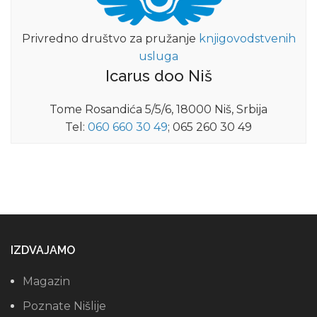
Privredno društvo za pružanje
knjigovodstvenih
usluga
Icarus doo Niš
Tome Rosandića 5/5/6, 18000 Niš, Srbija
Tel:
060 660 30 49
; 065 260 30 49
IZDVAJAMO
Magazin
Poznate Nišlije