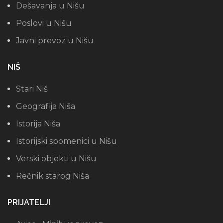
Dešavanja u Nišu
Poslovi u Nišu
Javni prevoz u Nišu
NIŠ
Stari Niš
Geografija Niša
Istorija Niša
Istorijski spomenici u Nišu
Verski objekti u Nišu
Rečnik starog Niša
PRIJATELJI