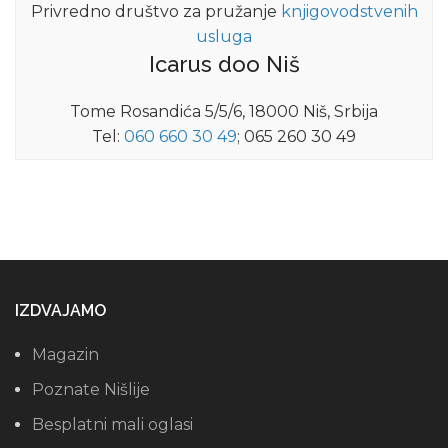
Privredno društvo za pružanje
knjigovodstvenih
usluga
Icarus doo Niš
Tome Rosandića 5/5/6, 18000 Niš, Srbija
Tel:
060 660 30 49
; 065 260 30 49
IZDVAJAMO
Magazin
Poznate Nišlije
Besplatni mali oglasi