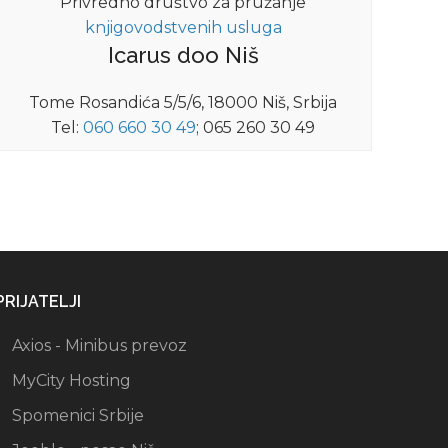
Privredno društvo za pružanje
knjigovodstvenih usluga
Icarus doo Niš
Tome Rosandića 5/5/6, 18000 Niš, Srbija
Tel:
060 660 30 49
; 065 260 30 49
PRIJATELJI
Axios - Minibus prevoz
MyCity Hosting
Spomenici Srbije