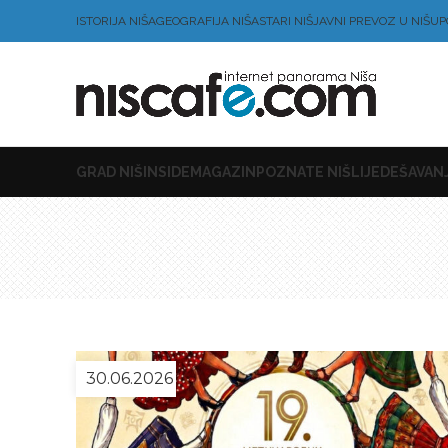
ISTORIJA NIŠA
GEOGRAFIJA NIŠA
STARI NIŠ
JAVNI PREVOZ U NIŠU
P
GRAD NIŠ
INSIDE
MAGAZIN
POZNATE NIŠLIJE
DEŠAVANJ
30.06.2026