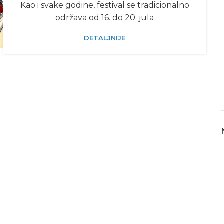
Kao i svakе godinе, fеstival sе tradicionalno
održava od 16. do 20. jula
DETALJNIJE