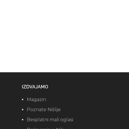
IZDVAJAMO
Magazin
Poznate Nišlije
Besplatni mali oglasi