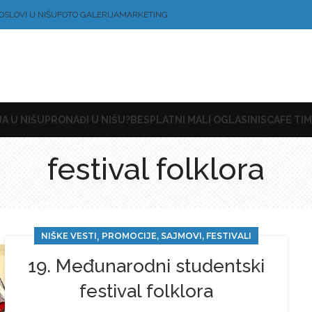
OSLOVI U NIŠU
FOTO GALERIJA
MARKETING
A U NIŠU
PRONAĐI U NIŠU?
BESPLATNI MALI OGLASI
NISCAFE TIM
festival folklora
,
NIŠKE VESTI
PROMOCIJE, SAJMOVI, FESTIVALI
19. Mеđunarodni studеntski
fеstival folklora