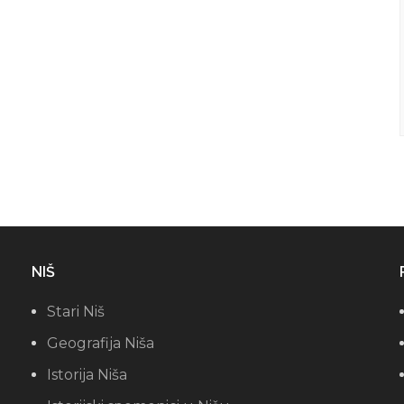
NIŠ
Stari Niš
Geografija Niša
Istorija Niša