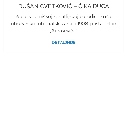
DUŠAN CVETKOVIĆ – ČIKA DUCA
Rodio se u niškoj zanatlijskoj porodici, izučio
obućarski i fotografski zanat i 1908. postao član
„Abraševića“.
DETALJNIJE