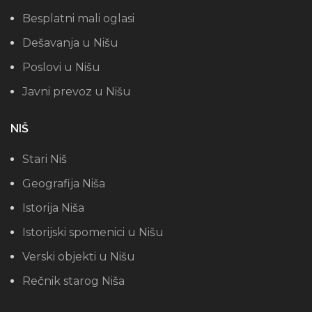
Besplatni mali oglasi
Dešavanja u Nišu
Poslovi u Nišu
Javni prevoz u Nišu
NIŠ
Stari Niš
Geografija Niša
Istorija Niša
Istorijski spomenici u Nišu
Verski objekti u Nišu
Rečnik starog Niša