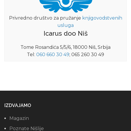
Privredno društvo za pružanje
knjigovodstvenih
usluga
Icarus doo Niš
Tome Rosandića 5/5/6, 18000 Niš, Srbija
Tel:
060 660 30 49
; 065 260 30 49
IZDVAJAMO
Magazin
Poznate Nišlije