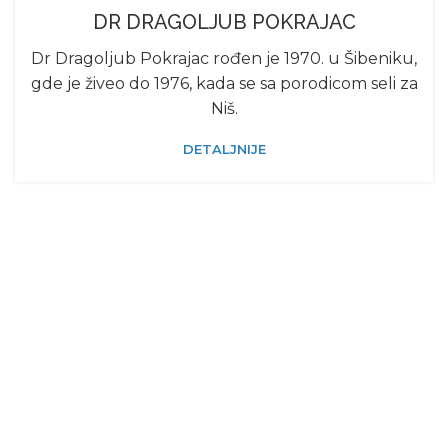
DR DRAGOLJUB POKRAJAC
Dr Dragoljub Pokrajac rođen je 1970. u Šibeniku,
gde je živeo do 1976, kada se sa porodicom seli za
Niš.
DETALJNIJE