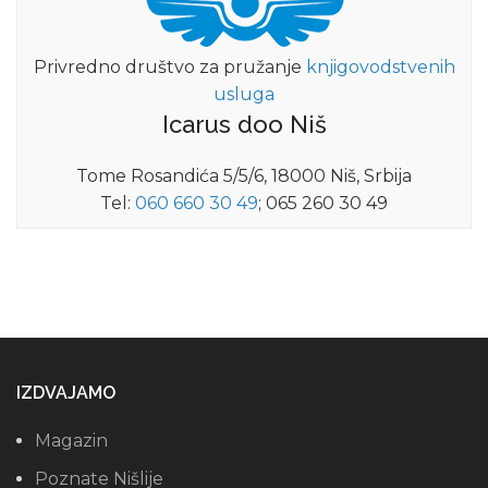
Privredno društvo za pružanje
knjigovodstvenih
usluga
Icarus doo Niš
Tome Rosandića 5/5/6, 18000 Niš, Srbija
Tel:
060 660 30 49
; 065 260 30 49
IZDVAJAMO
Magazin
Poznate Nišlije