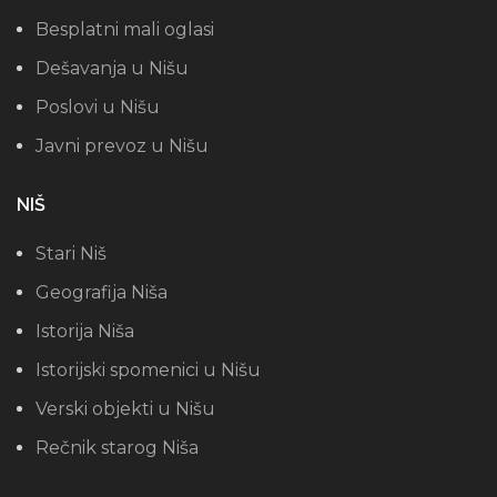
Besplatni mali oglasi
Dešavanja u Nišu
Poslovi u Nišu
Javni prevoz u Nišu
NIŠ
Stari Niš
Geografija Niša
Istorija Niša
Istorijski spomenici u Nišu
Verski objekti u Nišu
Rečnik starog Niša