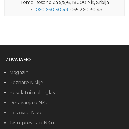
Tome Rosandića 5/5/6, 18000 Niš, Srbija
Tel:
060 660 30 49
; 065 260 30 49
IZDVAJAMO
Magazin
Poznate Nišlije
Besplatni mali oglasi
Dešavanja u Nišu
Poslovi u Nišu
Javni prevoz u Nišu