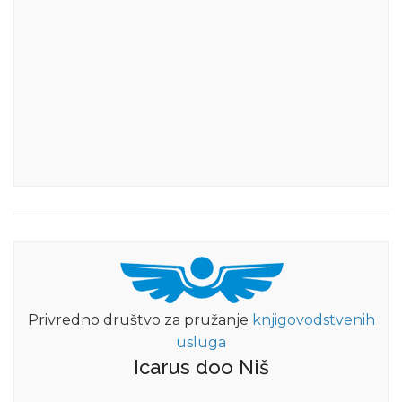
Privredno društvo za pružanje
knjigovodstvenih
usluga
Icarus doo Niš