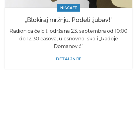
NIŠCAFE
„Blokiraj mržnju. Podeli ljubav!”
Radionica će biti održana 23. septembra od 10:00
do 12:30 časova, u osnovnoj školi „Radoje
Domanović“
DETALJNIJE