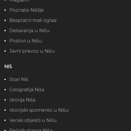
Poznate Nišlije
Besplatni mali oglasi
Dešavanja u Nišu
Poslovi u Nišu
Javni prevoz u Nišu
NIŠ
Stari Niš
Geografija Niša
Istorija Niša
Istorijski spomenici u Nišu
Verski objekti u Nišu
Rečnik starog Niša