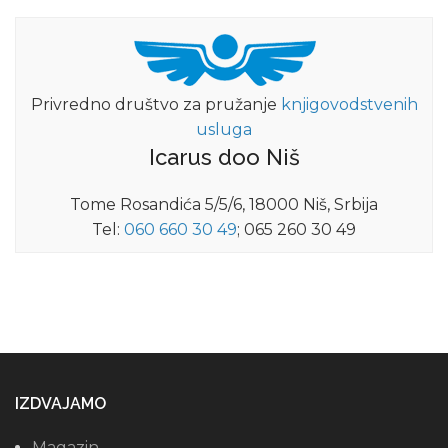
Privredno društvo za pružanje
knjigovodstvenih
usluga
Icarus doo Niš
Tome Rosandića 5/5/6, 18000 Niš, Srbija
Tel:
060 660 30 49
; 065 260 30 49
IZDVAJAMO
Magazin