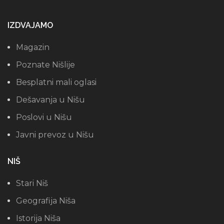
IZDVAJAMO
Magazin
Poznate Nišlije
Besplatni mali oglasi
Dešavanja u Nišu
Poslovi u Nišu
Javni prevoz u Nišu
NIŠ
Stari Niš
Geografija Niša
Istorija Niša