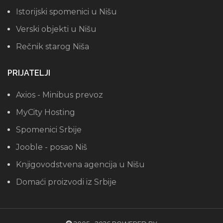
Istorijski spomenici u Nišu
Verski objekti u Nišu
Rečnik starog Niša
PRIJATELJI
Axios - Minibus prevoz
MyCity Hosting
Spomenici Srbije
Jooble - posao Niš
Knjigovodstvena agencija u Nišu
Domaći proizvodi iz Srbije