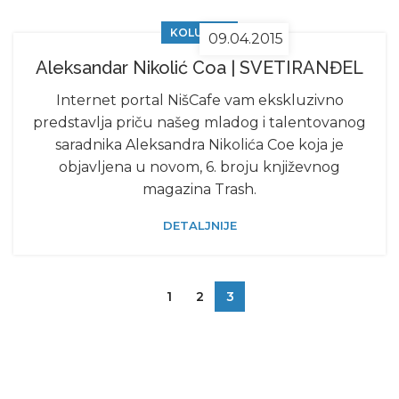
KOLUMNE
09.04.2015
Aleksandar Nikolić Coa | SVETIRANĐEL
Internet portal NišCafe vam ekskluzivno
predstavlja priču našeg mladog i talentovanog
saradnika Aleksandra Nikolića Coe koja je
objavljena u novom, 6. broju književnog
magazina Trash.
DETALJNIJE
1
2
3