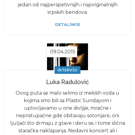
jedan od najperspetivnijih i najoriginalnijih
srpskih bendova.
DETALJNIJE
09.04.2015
INTERVJU
Luka Radulović
Ovog puta se malo selimo iz mekših voda u
kojima smo bili sa Plastic Sundayom i
uplovljavamo u one divljije, mračne i
nepristupačne gde obitavaju sotonjare, oni
ljuljači što drmaju z glave i deru se, i tome slična
staračka naklapanja. Nedavni koncert ali i