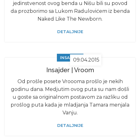
jedinstvenost ovog benda u Nišu bili su povod
da prozborimo sa Lukom Radulovićem iz benda
Naked Like The Newborn.
DETALJNIJE
INSAJDER
09.04.2015
Insajder | Vroom
Od prošle posete Vroooma prošlo je nekih
godinu dana. Medjutim ovog puta su nam došli
u goste sa originalnom postavom za razliku od
prošlog puta kada je mladjanja Tamara menjala
Vanju.
DETALJNIJE