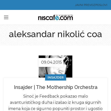
JAVNI PREVOZ
POSLOVI
aleksandar nikolić coa
09.04.2015
INSAJDER
Insajder | The Mothership Orchestra
Sinoć je Feedback pokazao malo
avanturističkog duha i izašao iz kruga sigurnih
imena koja će sigurno popuniti prostor i ugostio