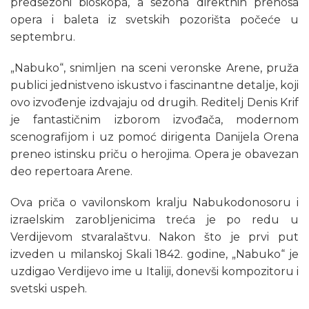
predsezoni bioskopa, a sezona direktnih prenosa
opera i baleta iz svetskih pozorišta počeće u
septembru.
„Nabuko“, snimljen na sceni veronske Arene, pruža
publici jednistveno iskustvo i fascinantne detalje, koji
ovo izvođenje izdvajaju od drugih. Reditelj Denis Krif
je fantastičnim izborom izvođača, modernom
scenografijom i uz pomoć dirigenta Danijela Orena
preneo istinsku priču o herojima. Opera je obavezan
deo repertoara Arene.
Ova priča o vavilonskom kralju Nabukodonosoru i
izraelskim zarobljenicima treća je po redu u
Verdijevom stvaralaštvu. Nakon što je prvi put
izveden u milanskoj Skali 1842. godine, „Nabuko“ je
uzdigao Verdijevo ime u Italiji, donevši kompozitoru i
svetski uspeh.