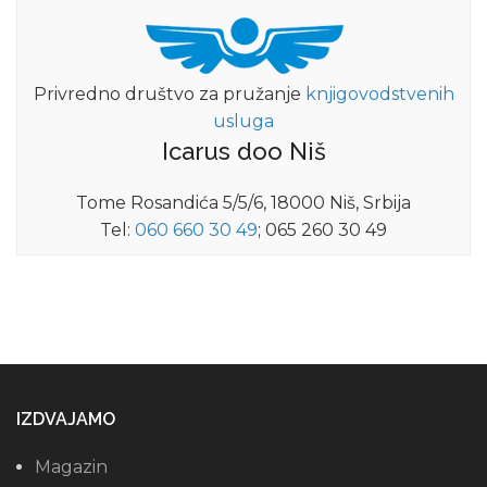
Privredno društvo za pružanje
knjigovodstvenih
usluga
Icarus doo Niš
Tome Rosandića 5/5/6, 18000 Niš, Srbija
Tel:
060 660 30 49
; 065 260 30 49
IZDVAJAMO
Magazin