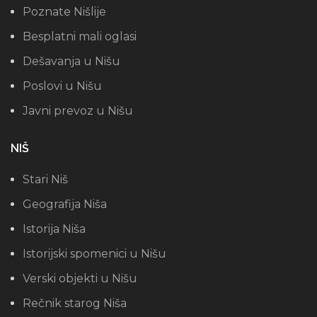
Poznate Nišlije
Besplatni mali oglasi
Dešavanja u Nišu
Poslovi u Nišu
Javni prevoz u Nišu
NIŠ
Stari Niš
Geografija Niša
Istorija Niša
Istorijski spomenici u Nišu
Verski objekti u Nišu
Rečnik starog Niša