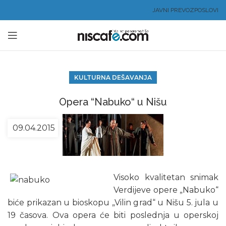
JAVNI PREVOZ
POSLOVI
KULTURNA DEŠAVANJA
Opera “Nabuko“ u Nišu
09.04.2015
Visoko kvalitetan snimak
Verdijeve opere „Nabuko“
biće prikazan u bioskopu „Vilin grad“ u Nišu 5. jula u
19 časova. Ova opera će biti poslednja u operskoj