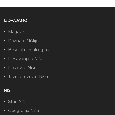
IZDVAJAMO
Magazin
Poznate Nišlije
Besplatni mali oglasi
Dešavanja u Nišu
Poslovi u Nišu
Javni prevoz u Nišu
NIŠ
Stari Niš
Geografija Niša