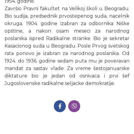
1954. godine.
Završio Pravni fakultet na Velikoj školi u Beogradu.
Bio sudija, predsednik prvostepenog suda, nacelnik
okruga. 1904. godine izabran za odbornika Niške
opštine, a nakon osam meseci za narodnog
poslanika ispred Radikalne stranke. Bio je sekretar
Kasacionog suda u Beogradu. Posle Prvog svetskog
rata ponovo je izabran za narodnog poslanika. Od
1924. do 1936. godine sedam puta mu je poveravan
mandat za sastav vlade. Za vreme šestojanuarske
diktature bio je jedan od osnivaca i prvi šef
Jugoslovenske radikalne seljacke demokratije.