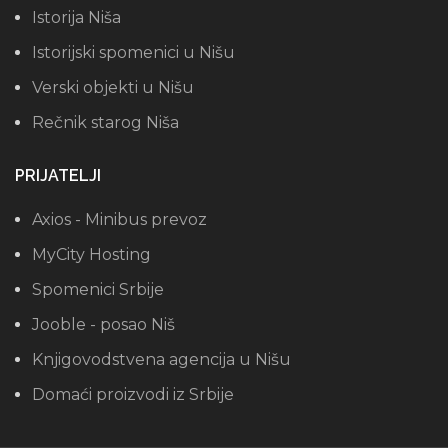
Istorija Niša
Istorijski spomenici u Nišu
Verski objekti u Nišu
Rečnik starog Niša
PRIJATELJI
Axios - Minibus prevoz
MyCity Hosting
Spomenici Srbije
Jooble - posao Niš
Knjigovodstvena agencija u Nišu
Domaći proizvodi iz Srbije