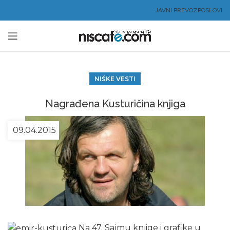
JAVNI PREVOZ
POSLOVI
NIŠKE VESTI
Nagrađena Kusturičina knjiga
09.04.2015
Na 47. Sajmu knjige i grafike u