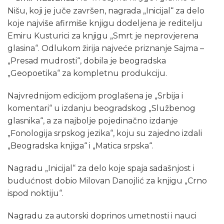
Nišu, koji je juče završen, nagrada „Inicijal“ za delo
koje najviše afirmiše knjigu dodeljena je reditelju
Emiru Kusturici za knjigu „Smrt je neprovjerena
glasina“. Odlukom žirija najveće priznanje Sajma –
„Presad mudrosti“, dobila je beogradska
„Geopoetika“ za kompletnu produkciju.
Najvrednijom edicijom proglašena je „Srbija i
komentari“ u izdanju beogradskog „Službenog
glasnika“, a za najbolje pojedinačno izdanje
„Fonologija srpskog jezika“, koju su zajedno izdali
„Beogradska knjiga“ i „Matica srpska“.
Nagradu „Inicijal“ za delo koje spaja sadašnjost i
budućnost dobio Milovan Danojlić za knjigu „Crno
ispod noktiju“.
Nagradu za autorski doprinos umetnosti i nauci