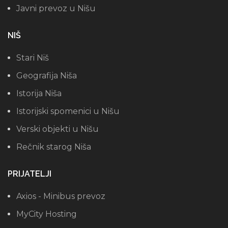
Javni prevoz u Nišu
NIŠ
Stari Niš
Geografija Niša
Istorija Niša
Istorijski spomenici u Nišu
Verski objekti u Nišu
Rečnik starog Niša
PRIJATELJI
Axios - Minibus prevoz
MyCity Hosting