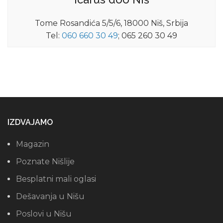
Tome Rosandića 5/5/6, 18000 Niš, Srbija
Tel:
060 660 30 49
; 065 260 30 49
IZDVAJAMO
Magazin
Poznate Nišlije
Besplatni mali oglasi
Dešavanja u Nišu
Poslovi u Nišu