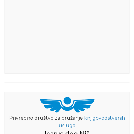
Privredno društvo za pružanje
knjigovodstvenih
usluga
Icarus doo Niš