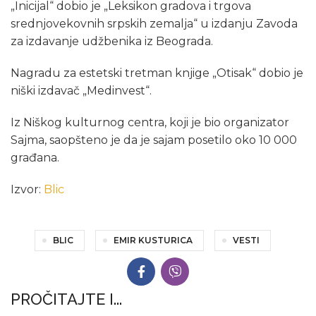
„Inicijal“ dobio je „Leksikon gradova i trgova
srednjovekovnih srpskih zemalja“ u izdanju Zavoda
za izdavanje udžbenika iz Beograda.
Nagradu za estetski tretman knjige „Otisak“ dobio je
niški izdavač „Medinvest“.
Iz Niškog kulturnog centra, koji je bio organizator
Sajma, saopšteno je da je sajam posetilo oko 10 000
građana.
Izvor:
Blic
BLIC
EMIR KUSTURICA
VESTI
PROČITAJTE I...