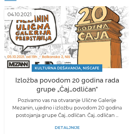
04.10.2021
,
KULTURNA DEŠAVANJA
NIŠCAFE
Izložba povodom 20 godina rada
grupe „Čaj…odličan“
Pozivamo vas na otvaranje Ulične Galerije
Mezanin, ujedno i izložbu povodom 20 godina
postojanja grupe Čaj...odličan. Čaj...odličan ...
DETALJNIJE