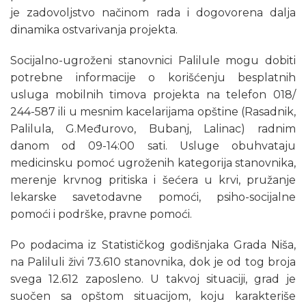
je zadovoljstvo načinom rada i dogovorena dalja
dinamika ostvarivanja projekta.
Socijalno-ugroženi stanovnici Palilule mogu dobiti
potrebne informacije o korišćenju besplatnih
usluga mobilnih timova projekta na telefon 018/
244-587 ili u mesnim kacelarijama opštine (Rasadnik,
Palilula, G.Međurovo, Bubanj, Lalinac) radnim
danom od 09-14:00 sati. Usluge obuhvataju
medicinsku pomoć ugroženih kategorija stanovnika,
merenje krvnog pritiska i šećera u krvi, pružanje
lekarske savetodavne pomoći, psiho-socijalne
pomoći i podrške, pravne pomoći.
Po podacima iz Statističkog godišnjaka Grada Niša,
na Paliluli živi 73.610 stanovnika, dok je od tog broja
svega 12.612 zaposleno. U takvoj situaciji, grad je
suočen sa opštom situacijom, koju karakteriše