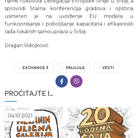
njime rukovodi Delegacija Evropske unije u Srbiji, a
sprovodi Stalna konferencija gradova i opština
usmeren je na uvođenje EU modela u
funkcionisanje i poboljšanje kapaciteta i efikasnosti
rada lokalnih samouprava u Srbiji.
Dragan Vidojković
EXCHANGE 3
PALILULA
VESTI
PROČITAJTE I...
04.10.2021