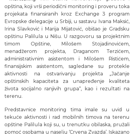
opština, koji vrši periodični monitoring i proveru toka
projekata finansiranih kroz Exchange 3 program
Evropske delegacije u Srbiji, u sastavu Ivana Maksić,
Irina Slavković i Marija Mijatović, obišao je Gradsku
opštinu Palilula u Nišu. U razgovoru sa projektnim
timom Opštine, Milošem Stojadinovićem,
menadžerom projekta, Draganom Terzićem,
administrativnim asistentom i Milošem Ristićem,
finansijskim asistentom, sagledane su protekle
aktivnosti na ostvarivanju projekta „Jačanje
opštinskih kapaciteta za unapređenje kvaliteta
života socijalno ranjivih grupa“, kao i rezultati na
terenu.
Predstavnice monitoring tima imale su uvid u
tekuće aktivnosti i rad mobilnih timova na terenu
opštine Palilula koji su, u trenutku obilaska, pružali
pomoć osobama u naselju ‘Crvena Zvazda’. Iskazano