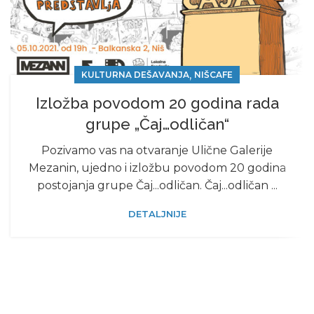
,
KULTURNA DEŠAVANJA
NIŠCAFE
Izložba povodom 20 godina rada
grupe „Čaj…odličan“
Pozivamo vas na otvaranje Ulične Galerije
Mezanin, ujedno i izložbu povodom 20 godina
postojanja grupe Čaj...odličan. Čaj...odličan ...
DETALJNIJE