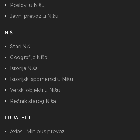
Poslovi u Nišu
Javni prevoz u Nišu
NIŠ
Stari Niš
Geografija Niša
Istorija Niša
Istorijski spomenici u Nišu
Verski objekti u Nišu
Rečnik starog Niša
PRIJATELJI
Axios - Minibus prevoz