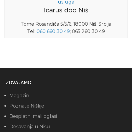
usluga
Icarus doo Niš
Tome Rosandića 5/5/6, 18000 Niš, Srbija
Tel:
060 660 30 49
; 065 260 30 49
IZDVAJAMO
Magazin
Poznate Nišlije
Besplatni mali oglasi
Dešavanja u Nišu