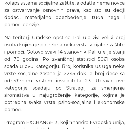
kolaps sistema socijalne zaštite, a odatle nema novca
za ostvarivanje osnovnih prava, kao što su dečiji
dodaci, materijalno obezbeđenje, tuđa nega i
pomoć, penzije.
Na teritorji Gradske opštine Palilula živi veliki broj
osoba kojima je potrebna neka vrsta socijalne zaštite
i pomoći. Gotovo svaki 14 stanovnik Palilule je stariji
od 70 godina. Po zvaničnoj statistici 5061 osoba
spada u ovu kategoriju. Broj korisnika usluga neke
vrste socijalne zaštite je 2245 dok je broj dece sa
određenom vrstom invaliditeta 23. Upravo ove
kategorije spadaju po Strategiji za smanjenja
siromaštva u najugroženije kategorije, kojima je
potrebna svaka vrsta psiho-socijalne i ekonomske
pomoći.
Program EXCHANGE 3, koji finansira Evropska unija,