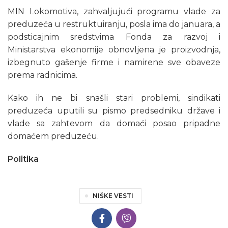
MIN Lokomotiva, zahvaljujući programu vlade za
preduzeća u restruktuiranju, posla ima do januara, a
podsticajnim sredstvima Fonda za razvoj i
Ministarstva ekonomije obnovljena je proizvodnja,
izbegnuto gašenje firme i namirene sve obaveze
prema radnicima.
Kako ih ne bi snašli stari problemi, sindikati
preduzeća uputili su pismo predsedniku države i
vlade sa zahtevom da domaći posao pripadne
domaćem preduzeću.
Politika
NIŠKE VESTI