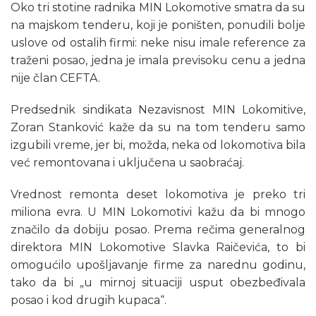
Oko tri stotine radnika MIN Lokomotive smatra da su
na majskom tenderu, koji je poništen, ponudili bolje
uslove od ostalih firmi: neke nisu imale reference za
traženi posao, jedna je imala previsoku cenu a jedna
nije član CEFTA.
Predsednik sindikata Nezavisnost MIN Lokomitive,
Zoran Stanković kaže da su na tom tenderu samo
izgubili vreme, jer bi, možda, neka od lokomotiva bila
već remontovana i uključena u saobraćaj.
Vrednost remonta deset lokomotiva je preko tri
miliona evra. U MIN Lokomotivi kažu da bi mnogo
značilo da dobiju posao. Prema rečima generalnog
direktora MIN Lokomotive Slavka Raičevića, to bi
omogućilo upošljavanje firme za narednu godinu,
tako da bi „u mirnoj situaciji usput obezbeđivala
posao i kod drugih kupaca“.