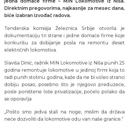
jedna domaće firme – MIN Lokomotive iz Niša.
Direktnim pregovorima, najkasnije za mesec dana,
biće izabran izvođač radova.
Tenderska komisija Železnica Srbije otvorila je
dokumentaciju tri strane i jedne domaće firme koje
konkurišu za dobijanje posla na remontu deset
električnih lokomotiva.
Slaviša Dinić, radnik MIN Lokomotive iz Niša punih 25
godina remontuje lokomotive u jedinoj firmi koja to
radi punih stotinu godina, kaže da ne bi voleo stranci
dobiju posao, posebno što je njegovo preduzeće,
posle poništene loše privatizacije, počelo polako da
se oporavlja:
„Pošto smo jedva stali na noge, mislim da država
neće dozvoliti da lokomotive odu van naše granice.“