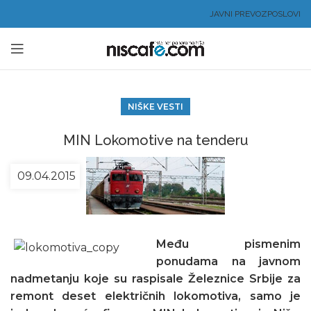
JAVNI PREVOZ
POSLOVI
NIŠKE VESTI
MIN Lokomotive na tenderu
09.04.2015
Među pismenim
ponudama na javnom
nadmetanju koje su raspisale Železnice Srbije za
remont deset električnih lokomotiva, samo je