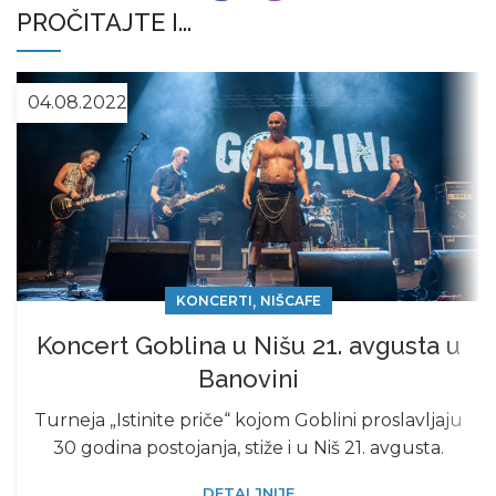
PROČITAJTE I...
04.08.2022
,
KONCERTI
NIŠCAFE
Koncert Goblina u Nišu 21. avgusta u
Banovini
Turneja „Istinite priče“ kojom Goblini proslavljaju
30 godina postojanja, stiže i u Niš 21. avgusta.
DETALJNIJE