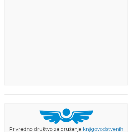
Privredno društvo za pružanje
knjigovodstvenih