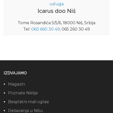
usluga
Icarus doo Niš
Tome Rosandića 5/5/6, 18000 Niš, Srbija
Tel:
060 660 30 49
; 065 260 30 49
IZDVAJAMO
Magazin
Poznate Nišlije
Besplatni mali oglasi
Dešavanja u Nišu