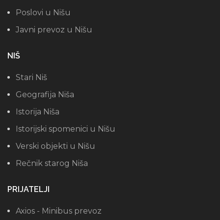
Poslovi u Nišu
Javni prevoz u Nišu
NIŠ
Stari Niš
Geografija Niša
Istorija Niša
Istorijski spomenici u Nišu
Verski objekti u Nišu
Rečnik starog Niša
PRIJATELJI
Axios - Minibus prevoz