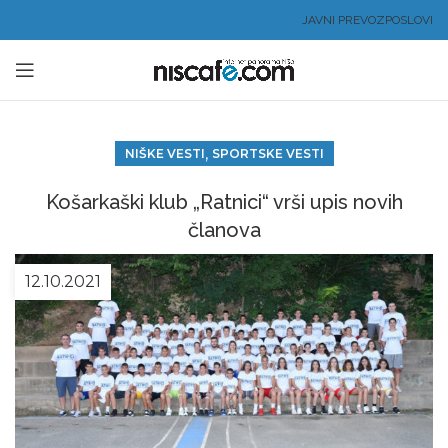
JAVNI PREVOZ
POSLOVI
,
NIŠKE VESTI
SPORTSKE VESTI
Košarkaški klub „Ratnici“ vrši upis novih
članova
12.10.2021