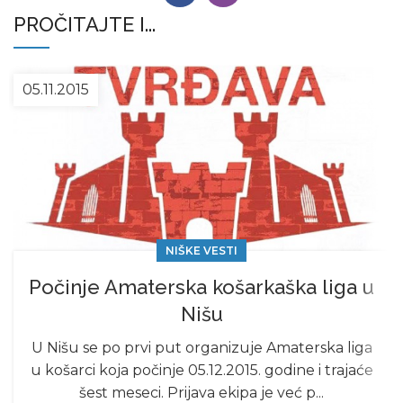
PROČITAJTE I...
05.11.2015
NIŠKE VESTI
Počinje Amaterska košarkaška liga u
Nišu
U Nišu se po prvi put organizuje Amaterska liga
u košarci koja počinje 05.12.2015. godine i trajaće
šest meseci. Prijava ekipa je već p...