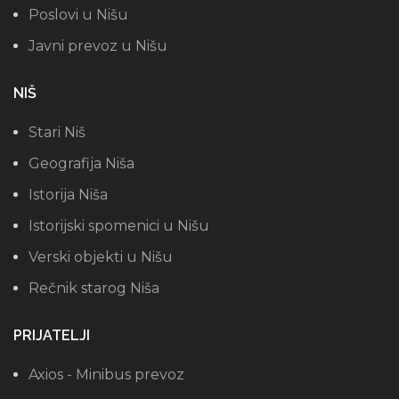
Poslovi u Nišu
Javni prevoz u Nišu
NIŠ
Stari Niš
Geografija Niša
Istorija Niša
Istorijski spomenici u Nišu
Verski objekti u Nišu
Rečnik starog Niša
PRIJATELJI
Axios - Minibus prevoz