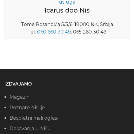
usluga
Icarus doo Niš
Tome Rosandića 5/5/6, 18000 Niš, Srbija
Tel:
060 660 30 49
; 065 260 30 49
IZDVAJAMO
Magazin
Poznate Nišlije
Besplatni mali oglasi
Dešavanja u Nišu