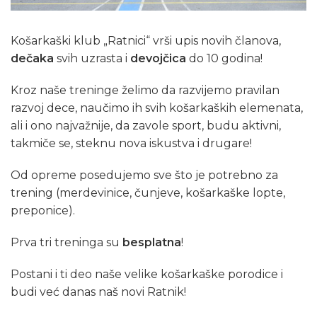
Košarkaški klub „Ratnici“ vrši upis novih članova,
dečaka
svih uzrasta i
devojčica
do 10 godina!
Kroz naše treninge želimo da razvijemo pravilan
razvoj dece, naučimo ih svih košarkaških elemenata,
ali i ono najvažnije, da zavole sport, budu aktivni,
takmiče se, steknu nova iskustva i drugare!
Od opreme posedujemo sve što je potrebno za
trening (merdevinice, čunjeve, košarkaške lopte,
preponice).
Prva tri treninga su
besplatna
!
Postani i ti deo naše velike košarkaške porodice i
budi već danas naš novi Ratnik!