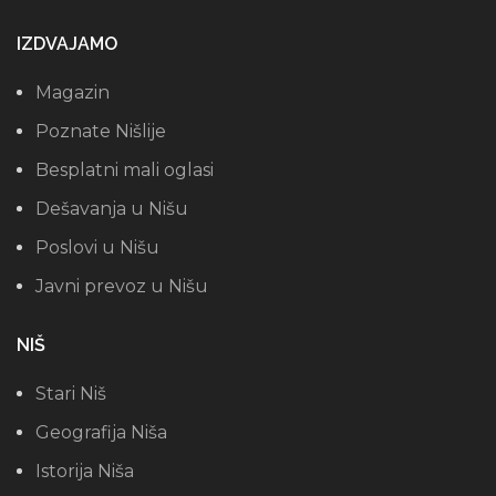
IZDVAJAMO
Magazin
Poznate Nišlije
Besplatni mali oglasi
Dešavanja u Nišu
Poslovi u Nišu
Javni prevoz u Nišu
NIŠ
Stari Niš
Geografija Niša
Istorija Niša