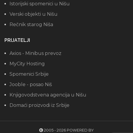
Istorijski spomenici u Nišu
Verski objekti u Nišu
Rečnik starog Niša
PRIJATELJI
Axios - Minibus prevoz
MyCity Hosting
Spomenici Srbije
Jooble - posao Niš
Knjigovodstvena agencija u Nišu
Domaći proizvodi iz Srbije
2005 - 2026 POWERED BY