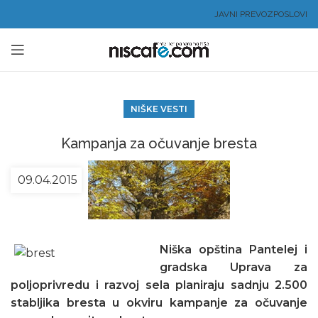
JAVNI PREVOZ
POSLOVI
NIŠKE VESTI
Kampanja za očuvanje bresta
09.04.2015
Niška opština Pantelej i
gradska Uprava za
poljoprivredu i razvoj sela planiraju sadnju 2.500
stabljika bresta u okviru kampanje za očuvanje