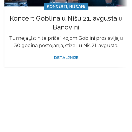
,
KONCERTI
NIŠCAFE
Koncert Goblina u Nišu 21. avgusta u
Banovini
Turneja „Istinite priče“ kojom Goblini proslavljaju
30 godina postojanja, stiže i u Niš 21. avgusta.
DETALJNIJE