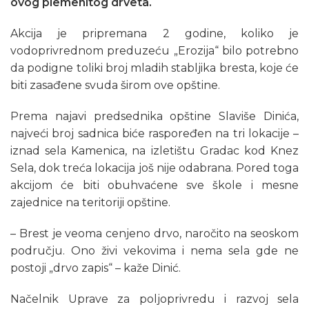
ovog plemenitog drveta.
Akcija je pripremana 2 godine, koliko je
vodoprivrednom preduzeću „Erozija“ bilo potrebno
da podigne toliki broj mladih stabljika bresta, koje će
biti zasađene svuda širom ove opštine.
Prema najavi predsednika opštine Slaviše Dinića,
najveći broj sadnica biće raspoređen na tri lokacije –
iznad sela Kamenica, na izletištu Gradac kod Knez
Sela, dok treća lokacija još nije odabrana. Pored toga
akcijom će biti obuhvaćene sve škole i mesne
zajednice na teritoriji opštine.
– Brest je veoma cenjeno drvo, naročito na seoskom
području. Ono živi vekovima i nema sela gde ne
postoji „drvo zapis“ – kaže Dinić.
Načelnik Uprave za poljoprivredu i razvoj sela