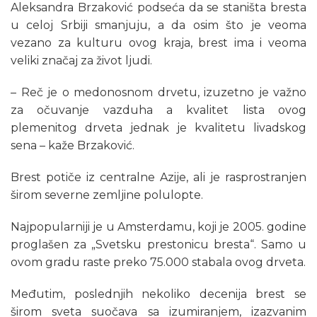
Aleksandra Brzaković podseća da se staništa bresta
u celoj Srbiji smanjuju, a da osim što je veoma
vezano za kulturu ovog kraja, brest ima i veoma
veliki značaj za život ljudi.
– Reč je o medonosnom drvetu, izuzetno je važno
za očuvanje vazduha a kvalitet lista ovog
plemenitog drveta jednak je kvalitetu livadskog
sena – kaže Brzaković.
Brest potiče iz centralne Azije, ali je rasprostranjen
širom severne zemljine polulopte.
Najpopularniji je u Amsterdamu, koji je 2005. godine
proglašen za „Svetsku prestonicu bresta“. Samo u
ovom gradu raste preko 75.000 stabala ovog drveta.
Međutim, poslednjih nekoliko decenija brest se
širom sveta suočava sa izumiranjem, izazvanim