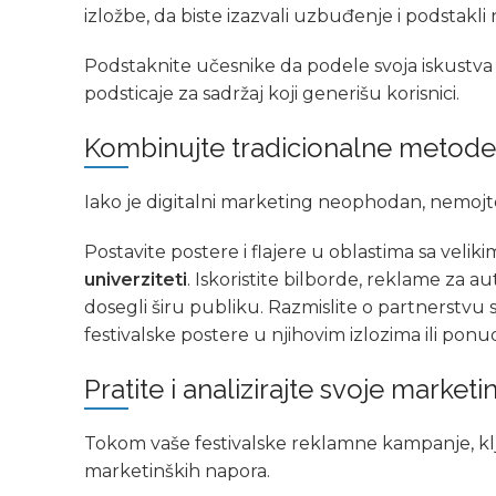
izložbe, da biste izazvali uzbuđenje i podstakli 
Podstaknite učesnike da podele svoja iskustva
podsticaje za sadržaj koji generišu korisnici.
Kombinujte tradicionalne metod
Iako je digitalni marketing neophodan, nemojt
Postavite postere i flajere u oblastima sa vel
univerziteti
. Iskoristite bilborde, reklame za a
dosegli širu publiku. Razmislite o partnerstvu s
festivalske postere u njihovim izlozima ili ponu
Pratite i analizirajte svoje market
Tokom vaše festivalske reklamne kampanje, ključn
marketinških napora.