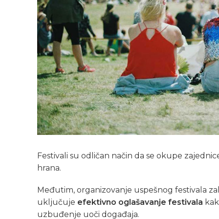
Festivali su odličan način da se okupe zajednice
hrana.
Međutim, organizovanje uspešnog festivala za
uključuje
efektivno oglašavanje festivala
kako
uzbuđenje uoči događaja.