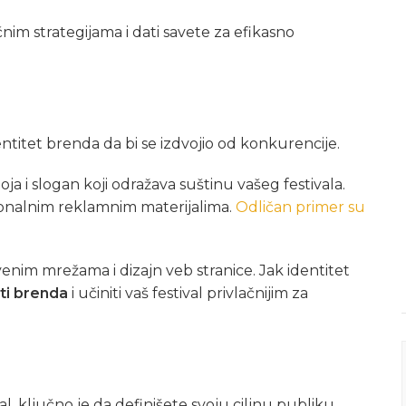
im strategijama i dati savete za efikasno
entitet brenda da bi se izdvojio od konkurencije.
ja i slogan koji odražava suštinu vašeg festivala.
ionalnim reklamnim materijalima.
Odličan primer su
enim mrežama i dizajn veb stranice. Jak identitet
sti brenda
i učiniti vaš festival privlačnijim za
, ključno je da definišete svoju ciljnu publiku.