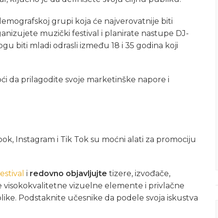
demografskoj grupi koja će najverovatnije biti
anizujete muzički festival i planirate nastupe DJ-
ogu biti mladi odrasli između 18 i 35 godina koji
́i da prilagodite svoje marketinške napore i
, Instagram i Tik Tok su moćni alati za promociju
festival
i
redovno objavljujte
tizere, izvođače,
te visokokvalitetne vizuelne elemente i privlačne
ublike. Podstaknite učesnike da podele svoja iskustva