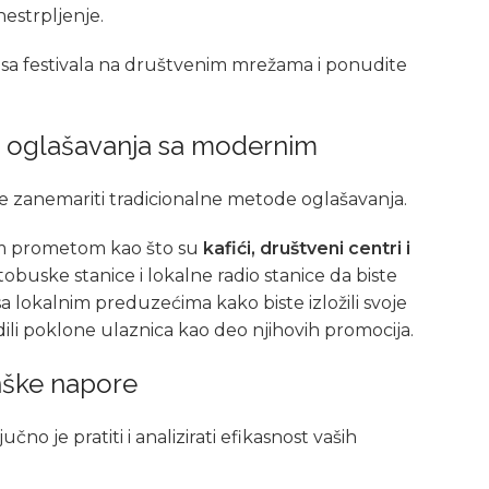
nestrpljenje.
 sa festivala na društvenim mrežama i ponudite
e oglašavanja sa modernim
e zanemariti tradicionalne metode oglašavanja.
ikim prometom kao što su
kafići, društveni centri i
utobuske stanice i lokalne radio stanice da biste
a lokalnim preduzećima kako biste izložili svoje
dili poklone ulaznica kao deo njihovih promocija.
inške napore
o je pratiti i analizirati efikasnost vaših