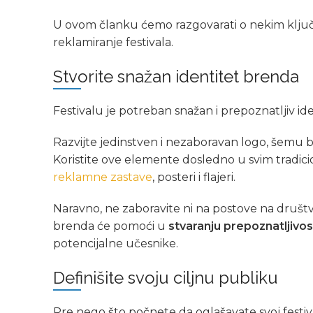
U ovom članku ćemo razgovarati o nekim ključn
reklamiranje festivala.
Stvorite snažan identitet brenda
Festivalu je potreban snažan i prepoznatljiv id
Razvijte jedinstven i nezaboravan logo, šemu bo
Koristite ove elemente dosledno u svim tradic
reklamne zastave
, posteri i flajeri.
Naravno, ne zaboravite ni na postove na društv
brenda će pomoći u
stvaranju prepoznatljivo
potencijalne učesnike.
Definišite svoju ciljnu publiku
Pre nego što počnete da oglašavate svoj festival