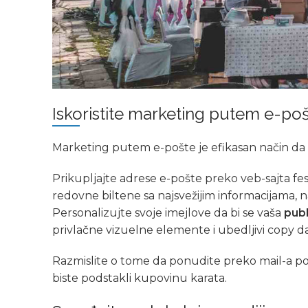
Iskoristite marketing putem e-po
Marketing putem e-pošte je efikasan način da 
Prikupljajte adrese e-pošte preko veb-sajta festi
redovne biltene sa najsvežijim informacijama,
Personalizujte svoje imejlove da bi se vaša
publ
privlačne vizuelne elemente i ubedljivi copy da 
Razmislite o tome da ponudite preko mail-a po
biste podstakli kupovinu karata.