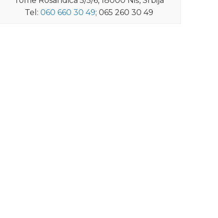
Tome Rosandića 5/5/6, 18000 Niš, Srbija
Tel:
060 660 30 49
; 065 260 30 49