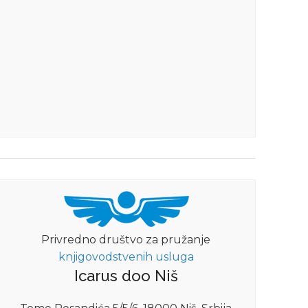
Privredno društvo za pružanje
knjigovodstvenih usluga
Icarus doo Niš