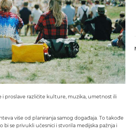
 i proslave različite kulture, muzika, umetnost ili
hteva više od planiranja samog događaja. To takođe
 bi se privukli učesnici i stvorila medijska pažnja i