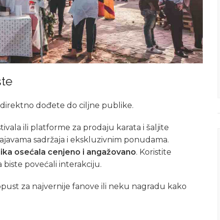
šte
direktno dođete do ciljne publike.
vala ili platforme za prodaju karata i šaljite
 najavama sadržaja i ekskluzivnim ponudama.
ika osećala cenjeno i angažovano
. Koristite
biste povećali interakciju.
pust za najvernije fanove ili neku nagradu kako