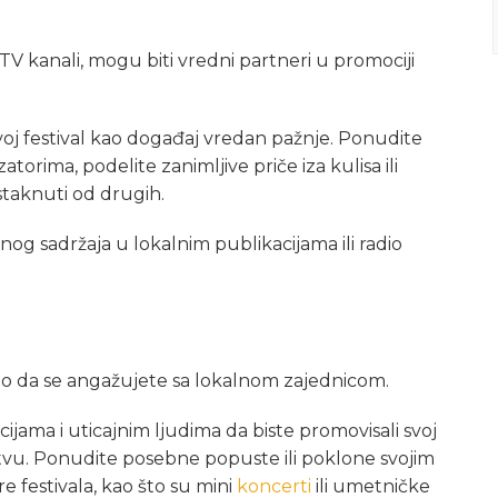
i TV kanali, mogu biti vredni partneri u promociji
svoj festival kao događaj vredan pažnje. Ponudite
zatorima, podelite zanimljive priče iza kulisa ili
istaknuti od drugih.
anog sadržaja u lokalnim publikacijama ili radio
ažno da se angažujete sa lokalnom zajednicom.
ijama i uticajnim ljudima da biste promovisali svoj
vu. Ponudite posebne popuste ili poklone svojim
e festivala, kao što su mini
koncerti
ili umetničke