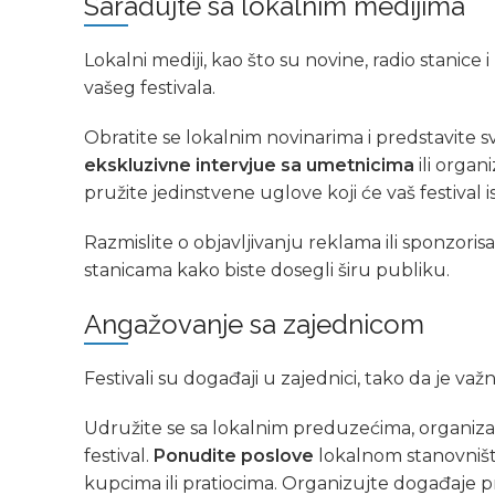
Sarađujte sa lokalnim medijima
Lokalni mediji, kao što su novine, radio stanice 
vašeg festivala.
Obratite se lokalnim novinarima i predstavite 
ekskluzivne intervjue sa umetnicima
ili organi
pružite jedinstvene uglove koji će vaš festival 
Razmislite o objavljivanju reklama ili sponzoris
stanicama kako biste dosegli širu publiku.
Angažovanje sa zajednicom
Festivali su događaji u zajednici, tako da je v
Udružite se sa lokalnim preduzećima, organizac
festival.
Ponudite poslove
lokalnom stanovništ
kupcima ili pratiocima. Organizujte događaje pr