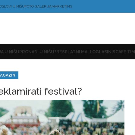
OSLOVI U NIŠU
FOTO GALERIJA
MARKETING
A U NIŠU
PRONAĐI U NIŠU?
BESPLATNI MALI OGLASI
NISCAFE TIM
AGAZIN
klamirati festival?