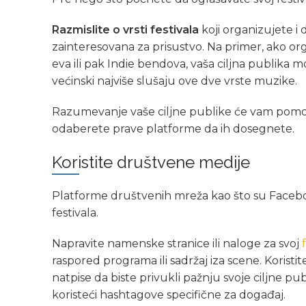
Razmislite o vrsti festivala
koji organizujete i 
zainteresovana za prisustvo. Na primer, ako org
eva ili pak Indie bendova, vaša ciljna publika m
većinski najviše slušaju ove dve vrste muzike.
Razumevanje vaše ciljne publike će vam pomoc
odaberete prave platforme da ih dosegnete.
Koristite društvene medije
Platforme društvenih mreža kao što su Facebook
festivala.
Napravite namenske stranice ili naloge za svoj
raspored programa ili sadržaj iza scene. Koristi
natpise da biste privukli pažnju svoje ciljne p
koristeći hashtagove specifične za događaj.