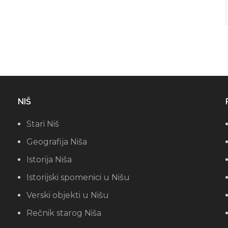
NIŠ
Stari Niš
Geografija Niša
Istorija Niša
Istorijski spomenici u Nišu
Verski objekti u Nišu
Rečnik starog Niša