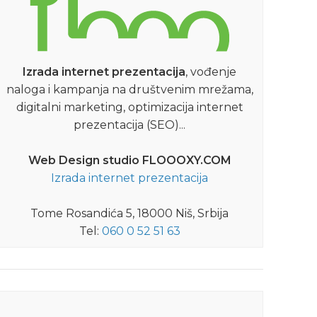
18.07.2026
10.0
Izrada internet prezentacija
, vođenje
naloga i kampanja na društvenim mrežama,
digitalni marketing, optimizacija internet
prezentacija (SEO)...
,
NIŠKE VESTI
NIŠVILLE JAZZ FESTIVAL 2026
Web Design studio FLOOOXY.COM
Trio Afro Gitano na Nišville
N
Izrada internet prezentacija
jazz festivalu
Tome Rosandića 5, 18000 Niš, Srbija
Trio Afro Gitano koji čine Baba Sisoko,
Tel:
060 0 52 51 63
Toni Kitanovski I DJ Goce nastupiće na
pr
ovogodišnjem Nišville jazz festivalu.
DETALJNIJE