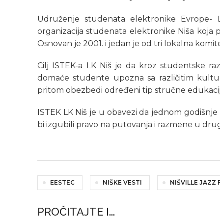
Udruženje studenata elektronike Evrope- L
organizacija studenata elektronike Niša koja
Osnovan je 2001. i jedan je od tri lokalna komite
Cilj ISTEK-a LK Niš je da kroz studentske ra
domaće studente upozna sa različitim kult
pritom obezbedi određeni tip stručne edukacij
ISTEK LK Niš je u obavezi da jednom godišnje 
bi izgubili pravo na putovanja i razmene u dr
EESTEC
NIŠKE VESTI
NIŠVILLE JAZZ 
PROČITAJTE I...