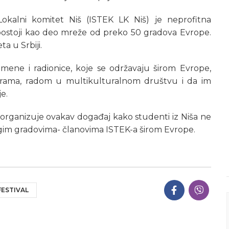
okalni komitet Niš (ISTEK LK Niš) je neprofitna
 postoji kao deo mreže od preko 50 gradova Evrope.
ta u Srbiji.
zmene i radionice, koje se održavaju širom Evrope,
urama, radom u multikulturalnom društvu i da im
e.
organizuje ovakav događaj kako studenti iz Niša ne
ugim gradovima- članovima ISTEK-a širom Evrope.
FESTIVAL