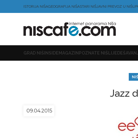
ISTORIJA NIŠA
GEOGRAFIJA NIŠA
STARI NIŠ
JAVNI PREVOZ U NIŠU
P
GRAD NIŠ
INSIDE
MAGAZIN
POZNATE NIŠLIJE
DEŠAVANJ
NI
Jazz d
09.04.2015