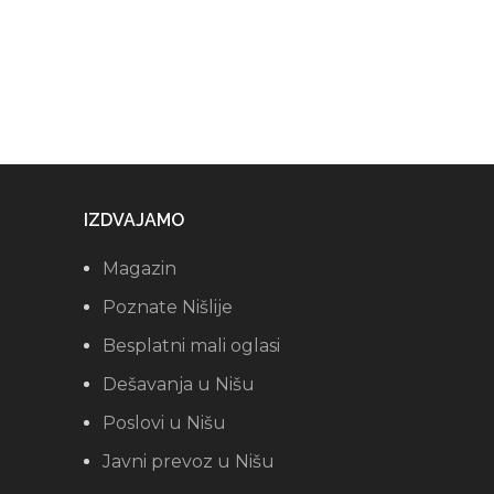
IZDVAJAMO
Magazin
Poznate Nišlije
Besplatni mali oglasi
Dešavanja u Nišu
Poslovi u Nišu
Javni prevoz u Nišu