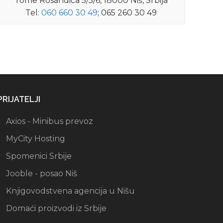
Tome Rosandića 5/5/6, 18000 Niš, Srbija
Tel:
060 660 30 49
; 065 260 30 49
PRIJATELJI
Axios - Minibus prevoz
MyCity Hosting
Spomenici Srbije
Jooble - posao Niš
Knjigovodstvena agencija u Nišu
Domaći proizvodi iz Srbije