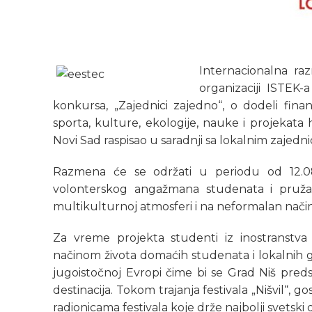
Internacionalna ra
organizaciji ISTEK-
konkursa, „Zajednici zajedno“, o dodeli finans
sporta, kulture, ekologije, nauke i projekata 
Novi Sad raspisao u saradnji sa lokalnim zajedn
Razmena će se održati u periodu od 12.08.2
volonterskog angažmana studenata i pruža
multikulturnoj atmosferi i na neformalan način
Za vreme projekta studenti iz inostranstv
načinom života domaćih studenata i lokalnih gr
jugoistočnoj Evropi čime bi se Grad Niš predst
destinacija. Tokom trajanja festivala „Nišvil“,
radionicama festivala koje drže najbolji svetski