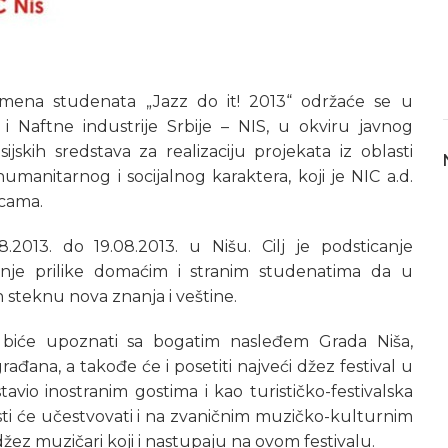
zmena studenata „Jazz do it! 2013“ održaće se u
a i Naftne industrije Srbije – NIS, u okviru javnog
ijskih sredstava za realizaciju projekata iz oblasti
humanitarnog i socijalnog karaktera, koji je NIC a.d.
icama.
013. do 19.08.2013. u Nišu. Cilj je podsticanje
nje prilike domaćim i stranim studenatima da u
 steknu nova znanja i veštine.
a biće upoznati sa bogatim nasleđem Grada Niša,
ađana, a takođe će i posetiti najveći džez festival u
avio inostranim gostima i kao turističko-festivalska
 gosti će učestvovati i na zvaničnim muzičko-kulturnim
 džez muzičari koji i nastupaju na ovom festivalu.