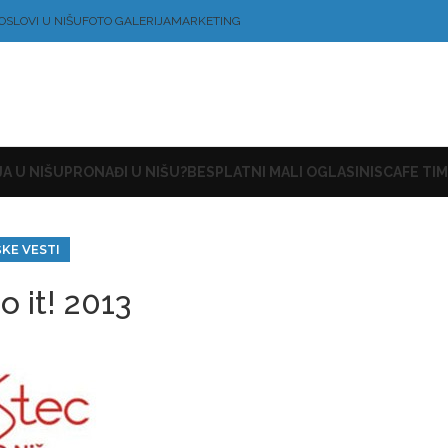
OSLOVI U NIŠU
FOTO GALERIJA
MARKETING
A U NIŠU
PRONAĐI U NIŠU?
BESPLATNI MALI OGLASI
NISCAFE TIM
ŠKE VESTI
o it! 2013