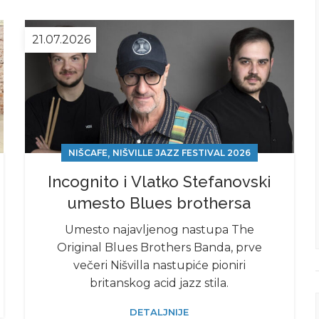
21.07.2026
,
NIŠCAFE
NIŠVILLE JAZZ FESTIVAL 2026
Incognito i Vlatko Stefanovski
umesto Blues brothersa
Umesto najavljenog nastupa The
Original Blues Brothers Banda, prve
večeri Nišvilla nastupiće pioniri
britanskog acid jazz stila.
DETALJNIJE