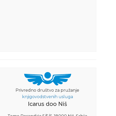
Privredno društvo za pružanje
knjigovodstvenih usluga
Icarus doo Niš