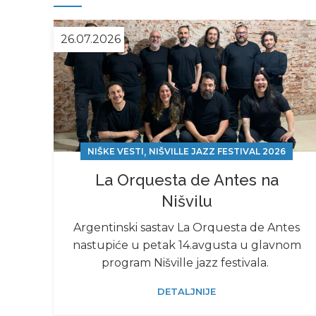
26.07.2026
,
NIŠKE VESTI
NIŠVILLE JAZZ FESTIVAL 2026
La Orquesta de Antes na
Nišvilu
Argentinski sastav La Orquesta de Antes
nastupiće u petak 14.avgusta u glavnom
program Nišville jazz festivala.
DETALJNIJE