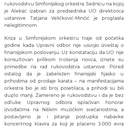
rukovodstvu Simfonijskog orkestra. Sednicu na kojoj
je Aleksić izabran za predsednika UO direktorica
ustanove Tatjana Veličković-Minčić je proglasila
nelegitimnom.
Kriza u Simfonijskom orkestru traje od početka
godine kada Upravni odbor nije usvojio izveštaj o
finansijskom poslovanju. Uz konstataciju da UO nije
konsultovan prilikom trošenja novca, iznete su
primedbe na rad rukovodstva ustanove. Pored
ostalog da je zabeležen finansijski fijasko u
prihodima od prodaje karata – na manifestacijama
orkestra bio je isti broj posetilaca, a prihodi su bili
duplo manji. Zamereno je rukovodstvu i da je bez
odluke Upravnog odbora isplaćivan honorar
izvođačima na Niškim muzičkim svečanostima, a
postavljeno je i pitanje postupka nabavke
koncertnog klavira za koji je plaćeno 3.000 evra