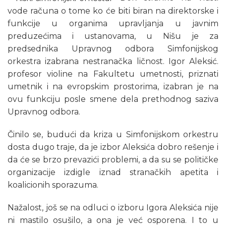
vode računa o tome ko će biti biran na direktorske i
funkcije u organima upravljanja u javnim
preduzećima i ustanovama, u Nišu je za
predsednika Upravnog odbora Simfonijskog
orkestra izabrana nestranačka ličnost. Igor Aleksić.
profesor violine na Fakultetu umetnosti, priznati
umetnik i na evropskim prostorima, izabran je na
ovu funkciju posle smene dela prethodnog saziva
Upravnog odbora.
Činilo se, budući da kriza u Simfonijskom orkestru
dosta dugo traje, da je izbor Aleksića dobro rešenje i
da će se brzo prevazići problemi, a da su se političke
organizacije izdigle iznad stranačkih apetita i
koalicionih sporazuma.
Nažalost, još se na odluci o izboru Igora Aleksića nije
ni mastilo osušilo, a ona je već osporena. I to u