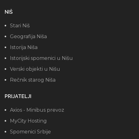
NIŠ
Stari Niš
Geografija Niša
Istorija Niša
Istorijski spomenici u Nišu
Verski objekti u Nišu
Rečnik starog Niša
PRIJATELJI
Axios - Minibus prevoz
MyCity Hosting
Spomenici Srbije