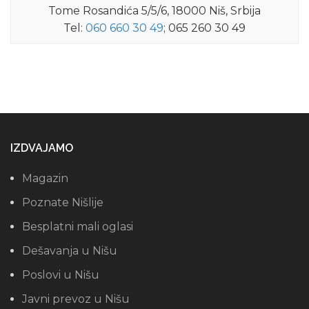
Tome Rosandića 5/5/6, 18000 Niš, Srbija
Tel:
060 660 30 49
; 065 260 30 49
IZDVAJAMO
Magazin
Poznate Nišlije
Besplatni mali oglasi
Dešavanja u Nišu
Poslovi u Nišu
Javni prevoz u Nišu