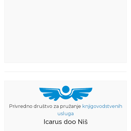
Privredno društvo za pružanje
knjigovodstvenih
usluga
Icarus doo Niš