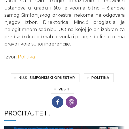
fakulteta i svih drugih obrazovnih i muzičkih
ustanova u gradu i što je veoma bitno – članova
samog Simfonijskog orkestra, nekome ne odgovara
njegov izbor. Direktorica Minčić proglasila je
nelegitimnom sednicu UO na kojoj je on izabran za
predsednika i odmah otvorila i pitanje da li na to ima
pravo i koje su joj ingerencije.
Izvor:
Politika
NIŠKI SIMFONIJSKI ORKESTAR
POLITIKA
VESTI
PROČITAJTE I...