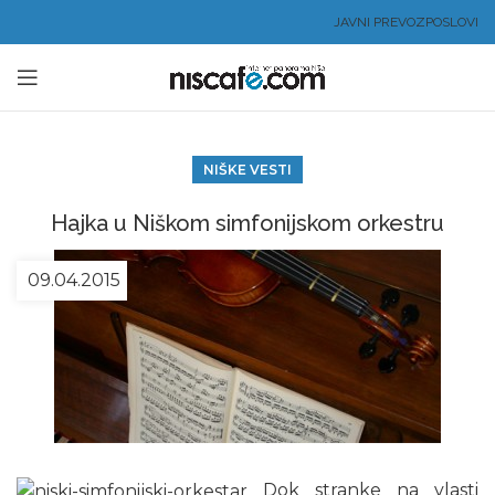
JAVNI PREVOZ
POSLOVI
NIŠKE VESTI
Hajka u Niškom simfonijskom orkestru
09.04.2015
Dok stranke na vlasti