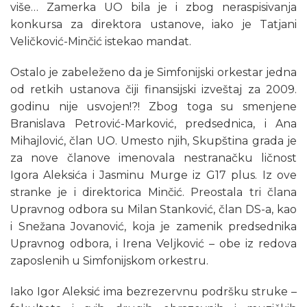
više… Zamerka UO bila je i zbog neraspisivanja
konkursa za direktora ustanove, iako je Tatjani
Veličković-Minčić istekao mandat.
Ostalo je zabeleženo da je Simfonijski orkestar jedna
od retkih ustanova čiji finansijski izveštaj za 2009.
godinu nije usvojen!?! Zbog toga su smenjene
Branislava Petrović-Marković, predsednica, i Ana
Mihajlović, član UO. Umesto njih, Skupština grada je
za nove članove imenovala nestranačku ličnost
Igora Aleksića i Jasminu Murge iz G17 plus. Iz ove
stranke je i direktorica Minčić. Preostala tri člana
Upravnog odbora su Milan Stanković, član DS-a, kao
i Snežana Jovanović, koja je zamenik predsednika
Upravnog odbora, i Irena Veljković – obe iz redova
zaposlenih u Simfonijskom orkestru.
Iako Igor Aleksić ima bezrezervnu podršku struke –