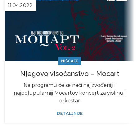
11.04.2022
NIŠCAFE
Njegovo visočanstvo – Mocart
Na programu će se naći najizvođeniji i
najpolupularniji Mocartov koncert za violinu i
orkestar
DETALJNIJE