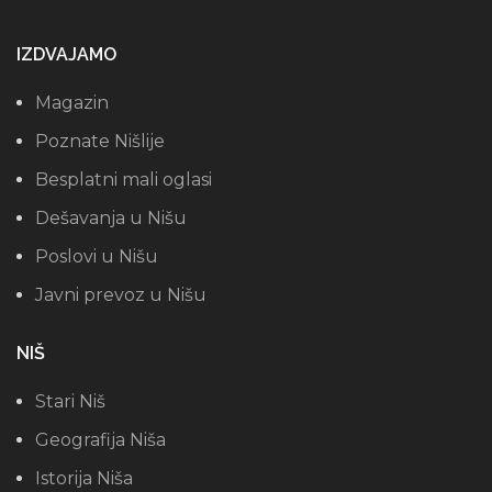
IZDVAJAMO
Magazin
Poznate Nišlije
Besplatni mali oglasi
Dešavanja u Nišu
Poslovi u Nišu
Javni prevoz u Nišu
NIŠ
Stari Niš
Geografija Niša
Istorija Niša