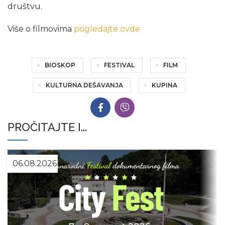
društvu.
Više o filmovima
pogledajte ovde
BIOSKOP
FESTIVAL
FILM
KULTURNA DEŠAVANJA
KUPINA
PROČITAJTE I...
06.08.2026