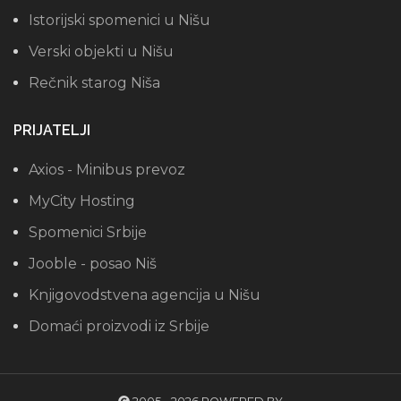
Istorijski spomenici u Nišu
Verski objekti u Nišu
Rečnik starog Niša
PRIJATELJI
Axios - Minibus prevoz
MyCity Hosting
Spomenici Srbije
Jooble - posao Niš
Knjigovodstvena agencija u Nišu
Domaći proizvodi iz Srbije