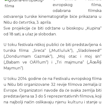
evropskog filma,
odabrana filmska
ostvarenja turske kinematografije biće prikazana u
Nišu do četvrtka, 3. aprila.
Sve projekcije će biti održane u bioskopu „Kupina“
od 18 sati, a ulaz je slobodan.
U toku festivala niškoj publici će biti predstavljena 4
turska filma: „Sreća“ („Mutluluk“), „Sladoleeed!“
(„Dondurmam Gazmak“), „Moj otac i moj sin“
(„Babam ve OÄŸlum“) i „Tri majmuna“ („ÃœÃ§
Maymun“).
U toku 2014. godine će na Festivalu evropskog filma
u Nišu biti organizovane 32 revije filmova zemalja iz
Evrope. Organizatori navode da će svaka zemlja biti
predstavljena sa 3 do 5 reprezentativnih filmova, koji
na najbolji način oslikavaju njenu kulturu i stanje u