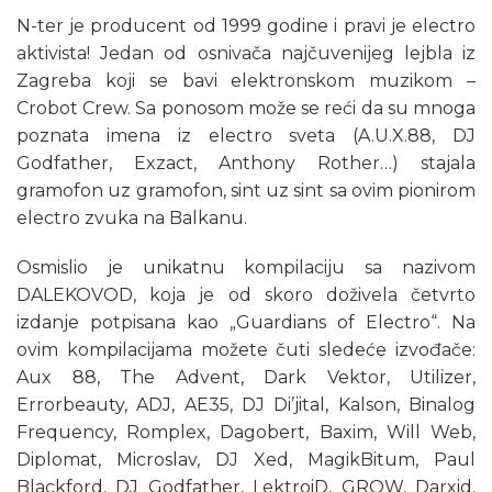
N-ter je producent od 1999 godine i pravi je electro
aktivista! Jedan od osnivača najčuvenijeg lejbla iz
Zagreba koji se bavi elektronskom muzikom –
Crobot Crew. Sa ponosom može se reći da su mnoga
poznata imena iz electro sveta (A.U.X.88, DJ
Godfather, Exzact, Anthony Rother…) stajala
gramofon uz gramofon, sint uz sint sa ovim pionirom
electro zvuka na Balkanu.
Osmislio je unikatnu kompilaciju sa nazivom
DALEKOVOD, koja je od skoro doživela četvrto
izdanje potpisana kao „Guardians of Electro“. Na
ovim kompilacijama možete čuti sledeće izvođače:
Aux 88, The Advent, Dark Vektor, Utilizer,
Errorbeauty, ADJ, AE35, DJ Di’jital, Kalson, Binalog
Frequency, Romplex, Dagobert, Baxim, Will Web,
Diplomat, Microslav, DJ Xed, MagikBitum, Paul
Blackford, DJ Godfather, LektroiD, GROW, Darxid,