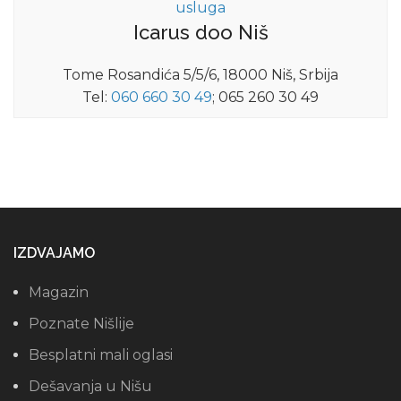
usluga
Icarus doo Niš
Tome Rosandića 5/5/6, 18000 Niš, Srbija
Tel:
060 660 30 49
; 065 260 30 49
IZDVAJAMO
Magazin
Poznate Nišlije
Besplatni mali oglasi
Dešavanja u Nišu