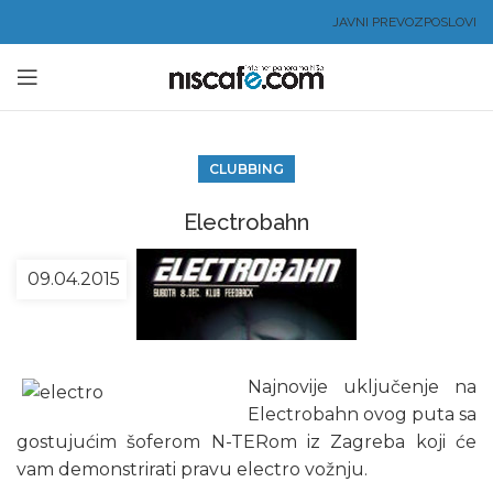
JAVNI PREVOZ
POSLOVI
CLUBBING
Electrobahn
09.04.2015
Najnovije uključenje na
Electrobahn ovog puta sa
gostujućim šoferom N-TERom iz Zagreba koji će
vam demonstrirati pravu electro vožnju.