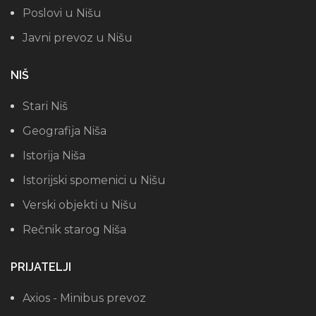
Poslovi u Nišu
Javni prevoz u Nišu
NIŠ
Stari Niš
Geografija Niša
Istorija Niša
Istorijski spomenici u Nišu
Verski objekti u Nišu
Rečnik starog Niša
PRIJATELJI
Axios - Minibus prevoz