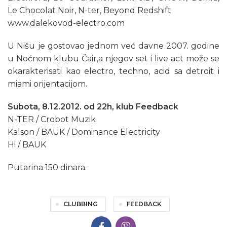
Le Chocolat Noir, N-ter, Beyond Redshift
www.dalekovod-electro.com
U Nišu je gostovao jednom već davne 2007. godine
u Noćnom klubu Čair,a njegov set i live act može se
okarakterisati kao electro, techno, acid sa detroit i
miami orijentacijom.
Subota, 8.12.2012. od 22h, klub Feedback
N-TER / Crobot Muzik
Kalson / BAUK / Dominance Electricity
H! / BAUK
Putarina 150 dinara.
CLUBBING
FEEDBACK