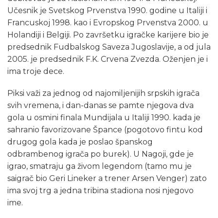
Učesnik je Svetskog Prvenstva 1990. godine u Italiji i
Francuskoj 1998. kao i Evropskog Prvenstva 2000. u
Holandiji i Belgiji. Po završetku igračke karijere bio je
predsednik Fudbalskog Saveza Jugoslavije, a od jula
2005. je predsednik F.K. Crvena Zvezda. Oženjen je i
ima troje dece.
Piksi važi za jednog od najomiljenijih srpskih igrača
svih vremena, i dan-danas se pamte njegova dva
gola u osmini finala Mundijala u Italiji 1990. kada je
sahranio favorizovane Špance (pogotovo fintu kod
drugog gola kada je poslao španskog
odbrambenog igrača po burek). U Nagoji, gde je
igrao, smatraju ga živom legendom (tamo mu je
saigrač bio Geri Lineker a trener Arsen Venger) zato
ima svoj trg a jedna tribina stadiona nosi njegovo
ime.