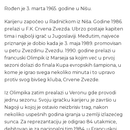
Rođen je 3. marta 1965. godine u Nišu.
Karijeru započeo u Radničkom iz Niša. Godine 1986.
prelazi u F.K. Crvena Zvezda. Ubrzo postaje kapiten
tima i najbolji igrač u Jugoslaviji. Međutim, najveće
priznanje je dobio kada je 3. maja 1989. promovisan
u petu Zvezdinu Zvezdu. 1990. godine prelazi u
francuski Olimpik iz Marseja sa kojim već u prvoj
sezoni dolazi do finala Kupa evropskih šampiona, u
kome je igrao svega nekoliko minuta i to upravo
protiv svog bivšeg kluba, Crvene Zvezde.
Iz Olimpika zatim prealazi u Veronu gde provodi
jednu sezonu. Svoju igračku karijeru je završio u
Nagoji u kojoj je ostavio neizbrisiv trag, nakon
nekoliko uspešnih godina igranja u zemlji izlazećeg
sunca. Za reprezantaciju je odigrao 84 utakmice,
debitovao je za nacionalni tim 1984. u Francuskoj.