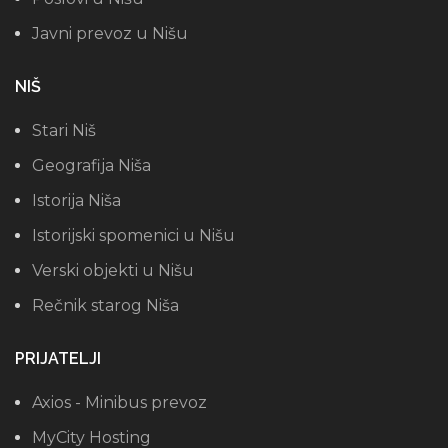
Javni prevoz u Nišu
NIŠ
Stari Niš
Geografija Niša
Istorija Niša
Istorijski spomenici u Nišu
Verski objekti u Nišu
Rečnik starog Niša
PRIJATELJI
Axios - Minibus prevoz
MyCity Hosting