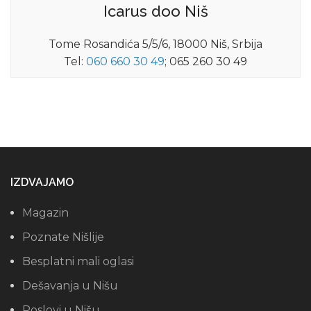
Icarus doo Niš
Tome Rosandića 5/5/6, 18000 Niš, Srbija
Tel:
060 660 30 49
; 065 260 30 49
IZDVAJAMO
Magazin
Poznate Nišlije
Besplatni mali oglasi
Dešavanja u Nišu
Poslovi u Nišu