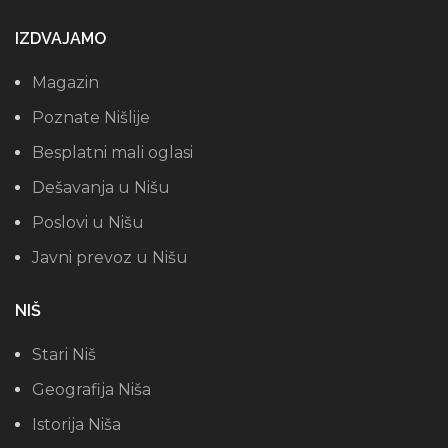
IZDVAJAMO
Magazin
Poznate Nišlije
Besplatni mali oglasi
Dešavanja u Nišu
Poslovi u Nišu
Javni prevoz u Nišu
NIŠ
Stari Niš
Geografija Niša
Istorija Niša