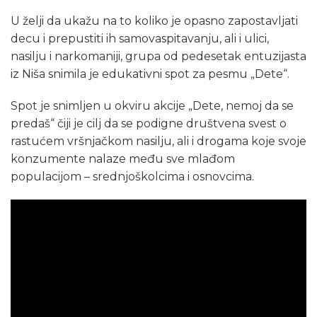
U želji da ukažu na to koliko je opasno zapostavljati
decu i prepustiti ih samovaspitavanju, ali i ulici,
nasilju i narkomaniji, grupa od pedesetak entuzijasta
iz Niša snimila je edukativni spot za pesmu „Dete“.
Spot je snimljen u okviru akcije „Dete, nemoj da se
predaš“ čiji je cilj da se podigne društvena svest o
rastućem vršnjačkom nasilju, ali i drogama koje svoje
konzumente nalaze među sve mlađom
populacijom – srednjoškolcima i osnovcima.