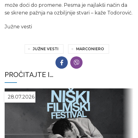
može doći do promene. Pesma je najlakši način da
se skrene pažnja na ozbiljnije stvari – kaže Todorović.
Južne vesti
JUŽNE VESTI
MARCONIERO
PROČITAJTE I...
28.07.2026