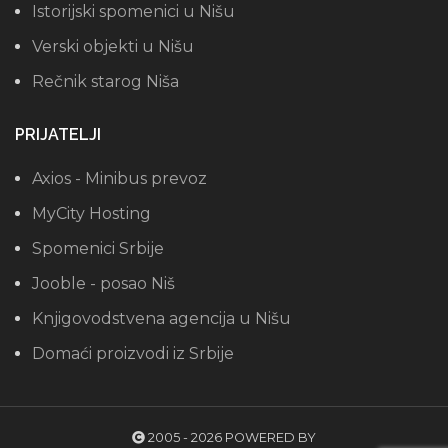
Istorijski spomenici u Nišu
Verski objekti u Nišu
Rečnik starog Niša
PRIJATELJI
Axios - Minibus prevoz
MyCity Hosting
Spomenici Srbije
Jooble - posao Niš
Knjigovodstvena agencija u Nišu
Domaći proizvodi iz Srbije
2005 - 2026 POWERED BY