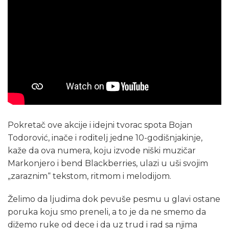
Pokretač ove akcije i idejni tvorac spota Bojan
Todorović, inače i roditelj jedne 10-godišnjakinje,
kaže da ova numera, koju izvode niški muzičar
Markonjero i bend Blackberries, ulazi u uši svojim
„zaraznim“ tekstom, ritmom i melodijom.
Želimo da ljudima dok pevuše pesmu u glavi ostane
poruka koju smo preneli, a to je da ne smemo da
dižemo ruke od dece i da uz trud i rad sa njima