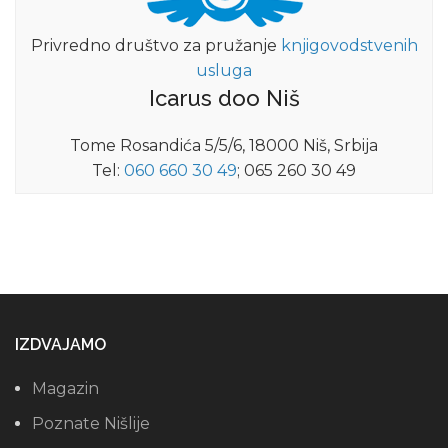
Privredno društvo za pružanje
knjigovodstvenih
usluga
Icarus doo Niš
Tome Rosandića 5/5/6, 18000 Niš, Srbija
Tel:
060 660 30 49
; 065 260 30 49
IZDVAJAMO
Magazin
Poznate Nišlije