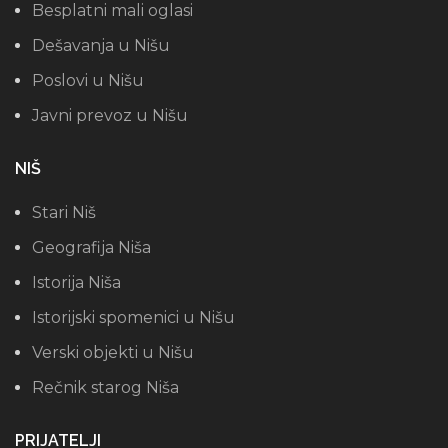
Besplatni mali oglasi
Dešavanja u Nišu
Poslovi u Nišu
Javni prevoz u Nišu
NIŠ
Stari Niš
Geografija Niša
Istorija Niša
Istorijski spomenici u Nišu
Verski objekti u Nišu
Rečnik starog Niša
PRIJATELJI