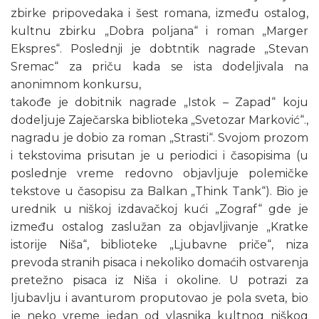
zbirke pripovedaka i šest romana, između ostalog,
kultnu zbirku „Dobra poljana“ i roman „Marger
Ekspres“. Poslednji je dobtntik nagrade „Stevan
Sremac“ za priču kada se ista dodeljivala na
anonimnom konkursu,
takođe je dobitnik nagrade „Istok – Zapad“ koju
dodeljuje Zaječarska biblioteka „Svetozar Marković“.,
nagradu je dobio za roman „Strasti“. Svojom prozom
i tekstovima prisutan je u periodici i časopisima (u
poslednje vreme redovno objavljuje polemičke
tekstove u časopisu za Balkan „Think Tank“). Bio je
urednik u niškoj izdavačkoj kući „Zograf“ gde je
između ostalog zaslužan za objavljivanje „Kratke
istorije Niša“, biblioteke „Ljubavne priče“, niza
prevoda stranih pisaca i nekoliko domaćih ostvarenja
pretežno pisaca iz Niša i okoline. U potrazi za
ljubavlju i avanturom proputovao je pola sveta, bio
je neko vreme jedan od vlasnika kultnog niškog