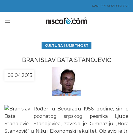
JAVNI PREVOZ
POSLOVI
KULTURA I UMETNOST
BRANISLAV BATA STANOJEVIĆ
09.04.2015
Rođen u Beogradu 1956. godine, sin je
poznatog srpskog pesnika Ljube
Stanojevića, završio je Gimnaziju „Bora
Stanković“ u Nišu i Ekonomski fakultet. Objavio je tri