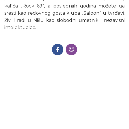
kafića „Rock 69“, a poslednjih godina možete ga
sresti kao redovnog gosta kluba „Saloon“ u tvrđavi.
Živi i radi u Nišu kao slobodni umetnik i nezavisni
intelektualac.