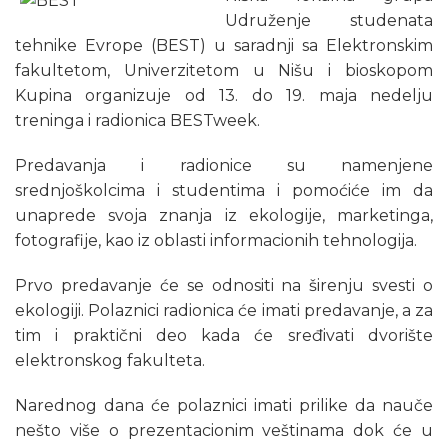
Udruženje studenata
tehnike Evrope (BEST) u saradnji sa Elektronskim
fakultetom, Univerzitetom u Nišu i bioskopom
Kupina organizuje od 13. do 19. maja nedelju
treninga i radionica BESTweek.
Predavanja i radionice su namenjene
srednjoškolcima i studentima i pomoćiće im da
unaprede svoja znanja iz ekologije, marketinga,
fotografije, kao iz oblasti informacionih tehnologija.
Prvo predavanje će se odnositi na širenju svesti o
ekologiji. Polaznici radionica će imati predavanje, a za
tim i praktični deo kada će sređivati dvorište
elektronskog fakulteta.
Narednog dana će polaznici imati prilike da nauče
nešto više o prezentacionim veštinama dok će u