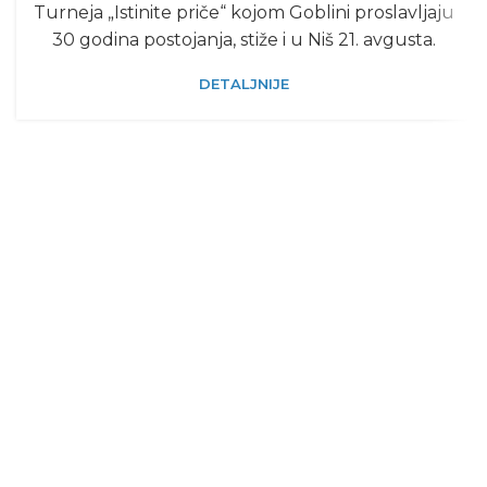
Turneja „Istinite priče“ kojom Goblini proslavljaju
30 godina postojanja, stiže i u Niš 21. avgusta.
DETALJNIJE