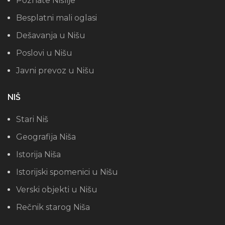
Poznate Nišlije
Besplatni mali oglasi
Dešavanja u Nišu
Poslovi u Nišu
Javni prevoz u Nišu
NIŠ
Stari Niš
Geografija Niša
Istorija Niša
Istorijski spomenici u Nišu
Verski objekti u Nišu
Rečnik starog Niša