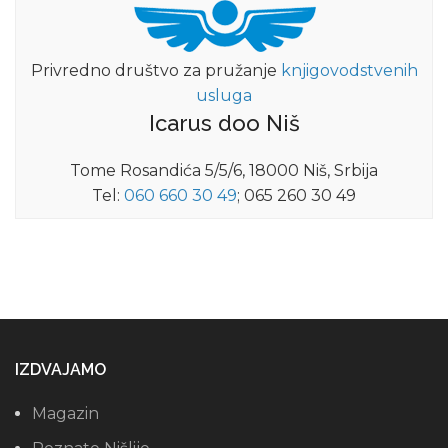
Privredno društvo za pružanje
knjigovodstvenih
usluga
Icarus doo Niš
Tome Rosandića 5/5/6, 18000 Niš, Srbija
Tel:
060 660 30 49
; 065 260 30 49
IZDVAJAMO
Magazin