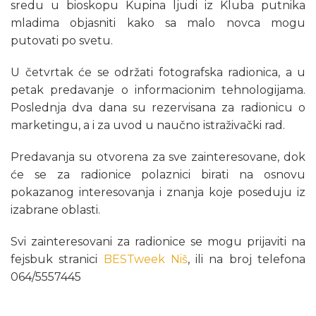
sredu u bioskopu Kupina ljudi iz Kluba putnika
mladima objasniti kako sa malo novca mogu
putovati po svetu.
U četvrtak će se održati fotografska radionica, a u
petak predavanje o informacionim tehnologijama.
Poslednja dva dana su rezervisana za radionicu o
marketingu, a i za uvod u naučno istraživački rad.
Predavanja su otvorena za sve zainteresovane, dok
će se za radionice polaznici birati na osnovu
pokazanog interesovanja i znanja koje poseduju iz
izabrane oblasti.
Svi zainteresovani za radionice se mogu prijaviti na
fejsbuk stranici
BESTweek Niš
, ili na broj telefona
064/5557445