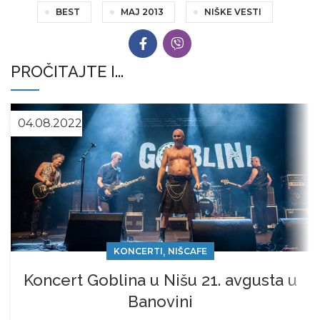
BEST
MAJ 2013
NIŠKE VESTI
PROČITAJTE I...
04.08.2022
,
KONCERTI
NIŠCAFE
Koncert Goblina u Nišu 21. avgusta u
Banovini