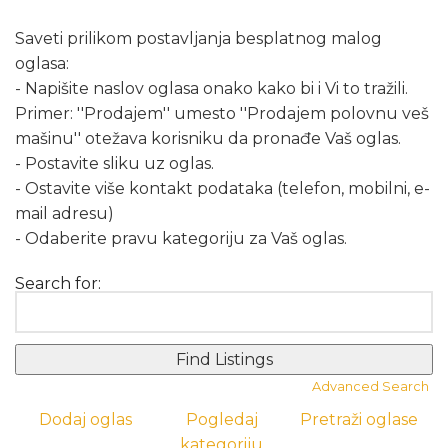
Saveti prilikom postavljanja besplatnog malog
oglasa:
- Napišite naslov oglasa onako kako bi i Vi to tražili.
Primer: ''Prodajem'' umesto ''Prodajem polovnu veš
mašinu'' otežava korisniku da pronađe Vaš oglas.
- Postavite sliku uz oglas.
- Ostavite više kontakt podataka (telefon, mobilni, e-
mail adresu)
- Odaberite pravu kategoriju za Vaš oglas.
Search for:
Advanced Search
Dodaj oglas
Pogledaj
Pretraži oglase
kategoriju