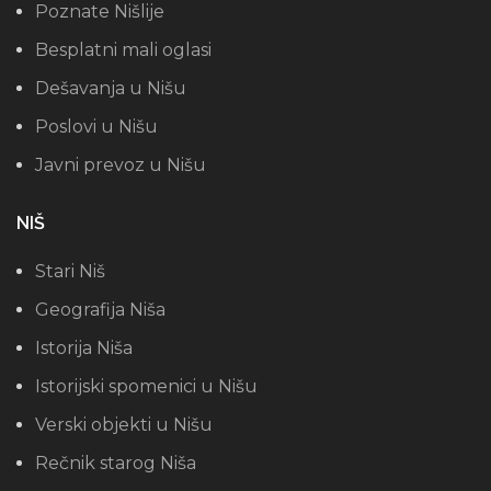
Poznate Nišlije
Besplatni mali oglasi
Dešavanja u Nišu
Poslovi u Nišu
Javni prevoz u Nišu
NIŠ
Stari Niš
Geografija Niša
Istorija Niša
Istorijski spomenici u Nišu
Verski objekti u Nišu
Rečnik starog Niša