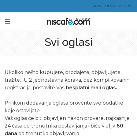
JAVNI PREVOZ
POSLOVI
Svi oglasi
Ukoliko nešto kupujete, prodajete, objavljujete,
tražite... U 2 jednostavna koraka, bez komplikovanih
registracija, postavite Vaš
besplatni mali oglas.
Prilikom dodavanja oglasa proverite sve podatke
koje ostavljate.
Vaš oglas će biti objavljen nakon provere, najkasnije
24 časa od trenutnka postavljanja i biće vidljiv
60
dana
od trenutka objavljivanja.