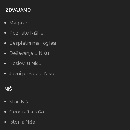
IZDVAJAMO
Magazin
Poznate Nišlije
Besplatni mali oglasi
Dešavanja u Nišu
Poslovi u Nišu
Javni prevoz u Nišu
NIŠ
Stari Niš
Geografija Niša
Istorija Niša