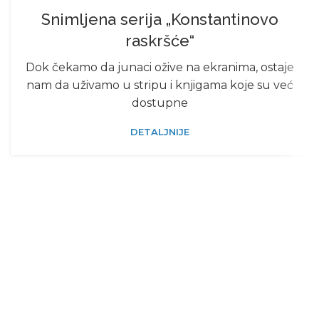
Snimljena serija „Konstantinovo
raskršće“
Dok čekamo da junaci ožive na ekranima, ostaje
nam da uživamo u stripu i knjigama koje su već
dostupne
DETALJNIJE