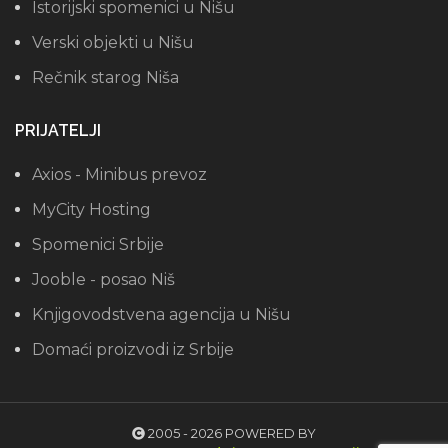
Istorijski spomenici u Nišu
Verski objekti u Nišu
Rečnik starog Niša
PRIJATELJI
Axios - Minibus prevoz
MyCity Hosting
Spomenici Srbije
Jooble - posao Niš
Knjigovodstvena agencija u Nišu
Domaći proizvodi iz Srbije
2005 - 2026 POWERED BY