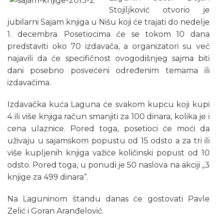
Stojiljković otvorio je
jubilarni Sajam knjiga u Nišu koji će trajati do nedelje
1. decembra. Posetiocima će se tokom 10 dana
predstaviti oko 70 izdavača, a organizatori su već
najavili da će specifičnost ovogodišnjeg sajma biti
dani posebno posvećeni određenim temama ili
izdavačima.
Izdavačka kuća Laguna će svakom kupcu koji kupi
4 ili više knjiga račun smanjiti za 100 dinara, kolika je i
cena ulaznice. Pored toga, posetioci će moći da
uživaju u sajamskom popustu od 15 odsto a za tri ili
više kupljenih knjiga važiće količinski popust od 10
odsto. Pored toga, u ponudi je 50 naslova na akciji „3
knjige za 499 dinara“.
Na Laguninom štandu danas će gostovati Pavle
Zelić i Goran Aranđelović.